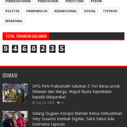
PEMERINTAHAN
PENDIDIKAN
PERISTIWA
PIDUM
POLITIK
PRABUMULIH
REDAKSIONAL
SOSIAL
TIPIKOR
MURATARA
TOTAL TAYANGAN HALAMAN
9
4
6
0
2
3
5
EDUKASI
DPD PAN Prabumulih Salurkan 5 Ton Beras untuk
Relawan dan Warga, Wujud Nyata Kepedulian
kepada Masyarakat
July 26, 2026
0
Sidang Dugaan Korupsi Mantan Ketua Ombudsman
Hery Susanto Kembali Digelar, Saksi Sebut Ada
Intervensi Laporan