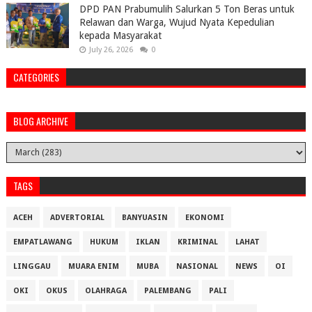
DPD PAN Prabumulih Salurkan 5 Ton Beras untuk
Relawan dan Warga, Wujud Nyata Kepedulian
kepada Masyarakat
July 26, 2026
0
CATEGORIES
BLOG ARCHIVE
TAGS
ACEH
ADVERTORIAL
BANYUASIN
EKONOMI
EMPATLAWANG
HUKUM
IKLAN
KRIMINAL
LAHAT
LINGGAU
MUARA ENIM
MUBA
NASIONAL
NEWS
OI
OKI
OKUS
OLAHRAGA
PALEMBANG
PALI