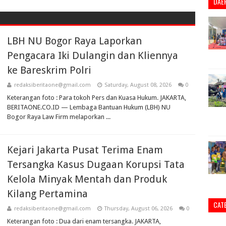
DAE
LBH NU Bogor Raya Laporkan
Pengacara Iki Dulangin dan Kliennya
ke Bareskrim Polri
redaksiberitaone@gmail.com
Saturday, August 08, 2026
0
Keterangan foto : Para tokoh Pers dan Kuasa Hukum. JAKARTA,
BERITAONE.CO.ID — Lembaga Bantuan Hukum (LBH) NU
Bogor Raya Law Firm melaporkan ...
Kejari Jakarta Pusat Terima Enam
Tersangka Kasus Dugaan Korupsi Tata
Kelola Minyak Mentah dan Produk
Kilang Pertamina
CAT
redaksiberitaone@gmail.com
Thursday, August 06, 2026
0
Keterangan foto : Dua dari enam tersangka. JAKARTA,