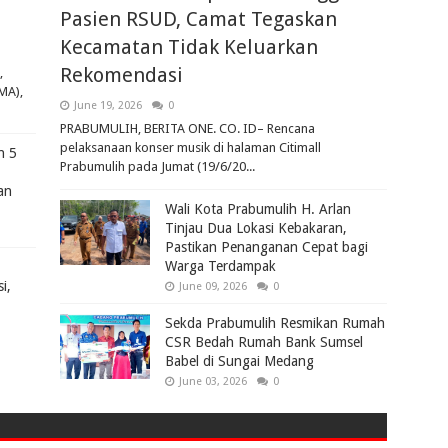
Pasien RSUD, Camat Tegaskan
Kecamatan Tidak Keluarkan
Rekomendasi
,
MA),
June 19, 2026
0
PRABUMULIH, BERITA ONE. CO. ID– Rencana
pelaksanaan konser musik di halaman Citimall
n 5
Prabumulih pada Jumat (19/6/20...
an
Wali Kota Prabumulih H. Arlan
Tinjau Dua Lokasi Kebakaran,
Pastikan Penanganan Cepat bagi
Warga Terdampak
i,
June 09, 2026
0
Sekda Prabumulih Resmikan Rumah
CSR Bedah Rumah Bank Sumsel
Babel di Sungai Medang
June 03, 2026
0