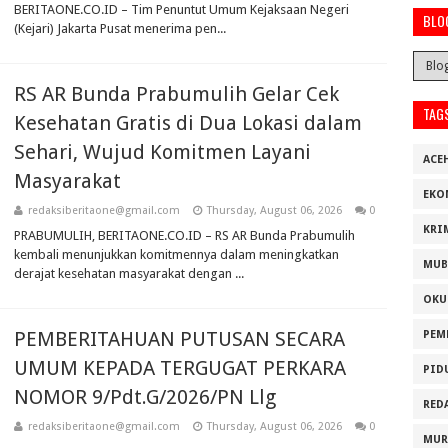
BERITAONE.CO.ID – Tim Penuntut Umum Kejaksaan Negeri
BLO
(Kejari) Jakarta Pusat menerima pen...
RS AR Bunda Prabumulih Gelar Cek
TAG
Kesehatan Gratis di Dua Lokasi dalam
Sehari, Wujud Komitmen Layani
ACE
Masyarakat
EKO
redaksiberitaone@gmail.com
Thursday, August 06, 2026
0
KRI
PRABUMULIH, BERITAONE.CO.ID – RS AR Bunda Prabumulih
kembali menunjukkan komitmennya dalam meningkatkan
MUB
derajat kesehatan masyarakat dengan ...
OKU
PEMBERITAHUAN PUTUSAN SECARA
PEM
UMUM KEPADA TERGUGAT PERKARA
PID
NOMOR 9/Pdt.G/2026/PN Llg
RED
redaksiberitaone@gmail.com
Thursday, August 06, 2026
0
MUR