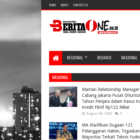
HOME
ABOUT
CONTACT US
REGIONAL
REDAKSI
NASIONAL
NASIONAL
Mantan Relationship Manager
Cabang Jakarta Pusat Dituntu
Tahun Penjara dalam Kasus K
Kredit Fiktif Rp122 Miliar
August 06, 2026
0
MA Klarifikasi Dugaan 121
Pelanggaran Hakim, Tegaskan
Mayoritas Terkait Teknis Yudisi