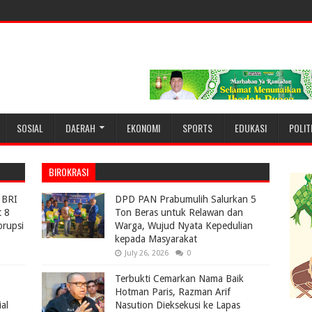
SOSIAL
DAERAH
EKONOMI
SPORTS
EDUKASI
POLIT
BIROKRASI
 BRI
DPD PAN Prabumulih Salurkan 5
t 8
Ton Beras untuk Relawan dan
orupsi
Warga, Wujud Nyata Kepedulian
kepada Masyarakat
July 26, 2026
0
Terbukti Cemarkan Nama Baik
Hotman Paris, Razman Arif
al
Nasution Dieksekusi ke Lapas