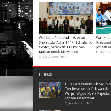
Wali Kota Prabumulih H. Arlan
Wali Kota
Sholat Idul Adha 1447 H di Islamic
Prabumul
Center, Serahkan 33 Ekor Sapi
Jemaah Me
Kurban untuk Masyarakat
May 12, 
May 27, 2026
0
EDUKASI
DPD PAN Prabumulih Salurka
Ton Beras untuk Relawan dan
Warga, Wujud Nyata Kepeduli
kepada Masyarakat
July 26, 2026
0