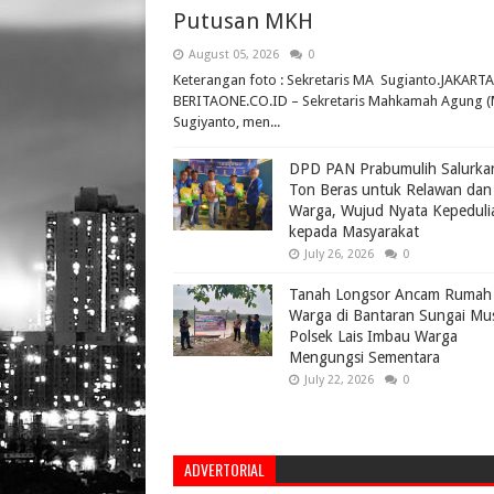
Putusan MKH
August 05, 2026
0
Keterangan foto : Sekretaris MA Sugianto.JAKARTA
BERITAONE.CO.ID – Sekretaris Mahkamah Agung (
Sugiyanto, men...
DPD PAN Prabumulih Salurka
Ton Beras untuk Relawan dan
Warga, Wujud Nyata Kepeduli
kepada Masyarakat
July 26, 2026
0
Tanah Longsor Ancam Rumah
Warga di Bantaran Sungai Mus
Polsek Lais Imbau Warga
Mengungsi Sementara
July 22, 2026
0
ADVERTORIAL