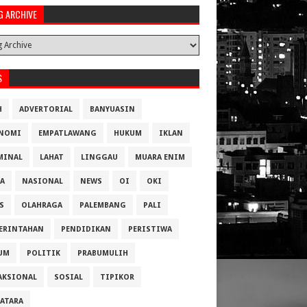
G ARCHIVE
S
H
ADVERTORIAL
BANYUASIN
NOMI
EMPATLAWANG
HUKUM
IKLAN
MINAL
LAHAT
LINGGAU
MUARA ENIM
A
NASIONAL
NEWS
OI
OKI
S
OLAHRAGA
PALEMBANG
PALI
ERINTAHAN
PENDIDIKAN
PERISTIWA
UM
POLITIK
PRABUMULIH
AKSIONAL
SOSIAL
TIPIKOR
ATARA