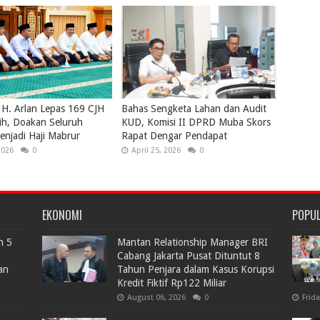
 H. Arlan Lepas 169 CJH
Bahas Sengketa Lahan dan Audit
ih, Doakan Seluruh
KUD, Komisi II DPRD Muba Skors
njadi Haji Mabrur
Rapat Dengar Pendapat
2026
0
April 25, 2026
0
EKONOMI
POPU
n 5
Mantan Relationship Manager BRI
Cabang Jakarta Pusat Dituntut 8
an
Tahun Penjara dalam Kasus Korupsi
Kredit Fiktif Rp122 Miliar
August 06, 2026
0
Frid