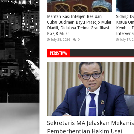
Mantan Kasi Intelijen Bea dan
Sidang D
Cukai Budiman Bayu Prasojo Mulai
Ketua Om
Diadili, Didakwa Terima Gratifikasi
Kembali D
Rp7,8 Miliar
Intervens
July 28, 2026
0
July 17, 
PERISTIWA
Sekretaris MA Jelaskan Mekani
Pemberhentian Hakim Usai