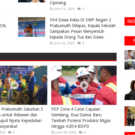
Cipinang
June 26, 2026
0
394 Siswa Kelas IX SMP Negeri 2
FAC
ASN,
Prabumulih Dilepas, Kepala Sekolah
Sampaikan Pesan Menyentuh
kepada Orang Tua dan Siswa
June 02, 2026
0
Prabumulih Salurkan 5
PEP Zona 4 Catat Capaian
s untuk Relawan dan
Gemilang, Dua Sumur Baru
ujud Nyata Kepedulian
Tambah Potensi Produksi Migas
asyarakat
Hingga 4.834 BOPD
2026
0
June 04, 2026
0