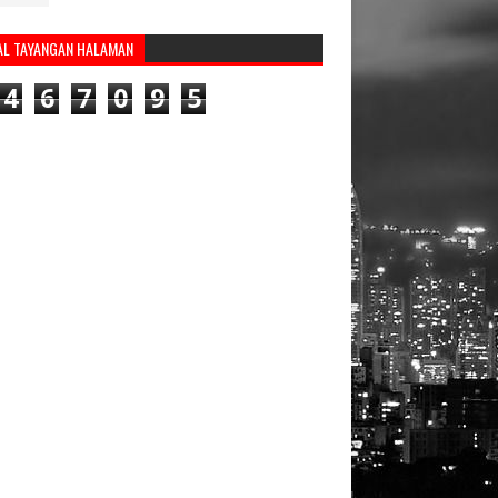
AL TAYANGAN HALAMAN
4
6
7
0
9
5