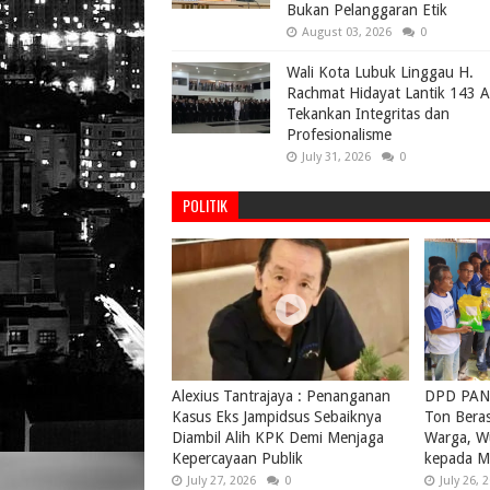
Bukan Pelanggaran Etik
August 03, 2026
0
Wali Kota Lubuk Linggau H.
Rachmat Hidayat Lantik 143 
Tekankan Integritas dan
Profesionalisme
July 31, 2026
0
POLITIK
Alexius Tantrajaya : Penanganan
DPD PAN 
Kasus Eks Jampidsus Sebaiknya
Ton Bera
Diambil Alih KPK Demi Menjaga
Warga, W
Kepercayaan Publik
kepada M
July 27, 2026
0
July 26, 