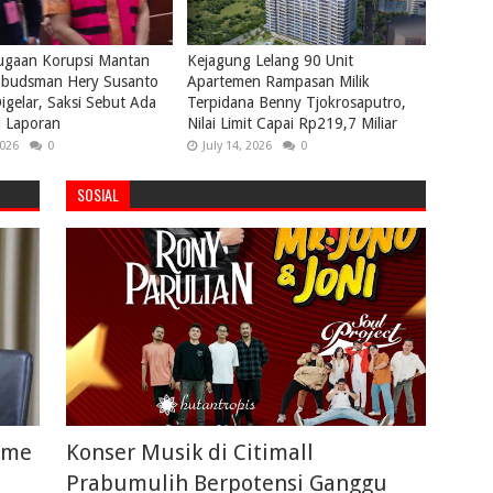
ugaan Korupsi Mantan
Kejagung Lelang 90 Unit
budsman Hery Susanto
Apartemen Rampasan Milik
igelar, Saksi Sebut Ada
Terpidana Benny Tjokrosaputro,
i Laporan
Nilai Limit Capai Rp219,7 Miliar
2026
0
July 14, 2026
0
SOSIAL
sme
Konser Musik di Citimall
Prabumulih Berpotensi Ganggu