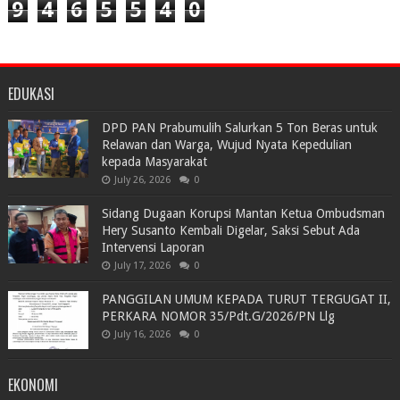
9
4
6
5
5
4
0
EDUKASI
DPD PAN Prabumulih Salurkan 5 Ton Beras untuk
Relawan dan Warga, Wujud Nyata Kepedulian
kepada Masyarakat
July 26, 2026
0
Sidang Dugaan Korupsi Mantan Ketua Ombudsman
Hery Susanto Kembali Digelar, Saksi Sebut Ada
Intervensi Laporan
July 17, 2026
0
PANGGILAN UMUM KEPADA TURUT TERGUGAT II,
PERKARA NOMOR 35/Pdt.G/2026/PN Llg
July 16, 2026
0
EKONOMI