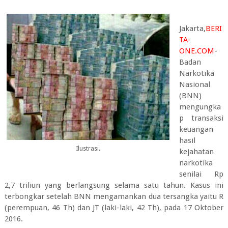
Jakarta,
BERI
TA-
ONE.COM
-
Badan
Narkotika
Nasional
(BNN)
mengungka
p transaksi
keuangan
hasil
Ilustrasi.
kejahatan
narkotika
senilai Rp
2,7 triliun yang berlangsung selama satu tahun. Kasus ini
terbongkar setelah BNN mengamankan dua tersangka yaitu R
(perempuan, 46 Th) dan JT (laki-laki, 42 Th), pada 17 Oktober
2016.