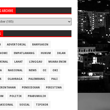
G ARCHIVE
S
H
ADVERTORIAL
BANYUASIN
NOMI
EMPATLAWANG
HUKUM
IKLAN
MINAL
LAHAT
LINGGAU
MUARA ENIM
A
NASIONAL
NEWS
OI
OKI
S
OLAHRAGA
PALEMBANG
PALI
ERINTAHAN
PENDIDIKAN
PERISTIWA
UM
POLITIK
PRABUMULIH
AKSIONAL
SOSIAL
TIPIKOR