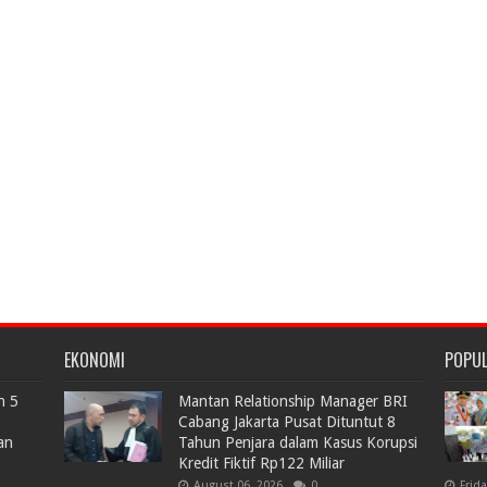
EKONOMI
POPU
n 5
Mantan Relationship Manager BRI
Cabang Jakarta Pusat Dituntut 8
an
Tahun Penjara dalam Kasus Korupsi
Kredit Fiktif Rp122 Miliar
August 06, 2026
0
Frid