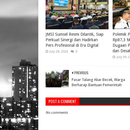
JMSI Sumsel Resmi Dilantik, Siap
Polemik 
Perkuat Sinergi dan Hadirkan
Rp87,3 Mi
Pers Profesional di Era Digital
Dugaan Pe
dan Desak
July 28, 2026
0
July 09, 
PREVIOUS
Pasar Talang Akar Becek, Warga
Berharap Bantuan Pemerintah
POST A COMMENT
No comments