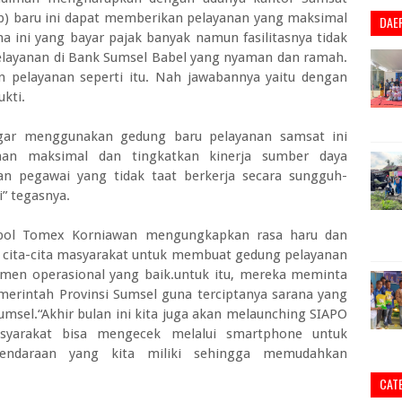
p) baru ini dapat memberikan pelayanan yang maksimal
DAE
a ini yang bayar pajak banyak namun fasilitasnya tidak
layanan di Bank Sumsel Babel yang nyaman dan ramah.
n pelayanan seperti itu. Nah jawabannya yaitu dengan
ukti.
gar menggunakan gedung baru pelayanan samsat ini
anan maksimal dan tingkatkan kinerja sumber daya
an pegawai yang tidak taat berkerja secara sungguh-
” tegasnya.
espol Tomex Korniawan mengungkapkan rasa haru dan
 cita-cita masyarakat untuk membuat gedung pelayanan
en operasional yang baik.untuk itu, mereka meminta
erintah Provinsi Sumsel guna terciptanya sarana yang
msel.“Akhir bulan ini kita juga akan melaunching SIAPO
asyarakat bisa mengecek melalui smartphone untuk
kendaraan yang kita miliki sehingga memudahkan
CAT