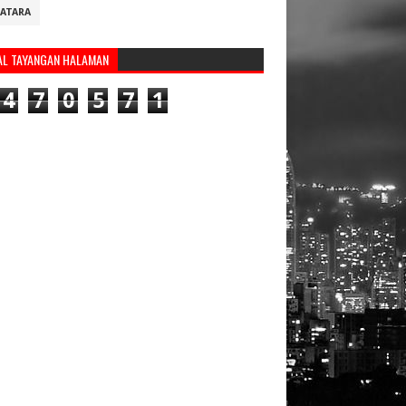
ATARA
AL TAYANGAN HALAMAN
4
7
0
5
7
1