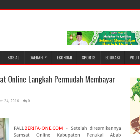
SOSIAL
DAERAH
EKONOMI
SPORTS
EDUKASI
POLIT
sat Online Langkah Permudah Membayar
r 24, 2016
0
PALI,
BERITA-ONE.COM
- Setelah diresmikannya
Samsat Online Kabupaten Penukal Abab