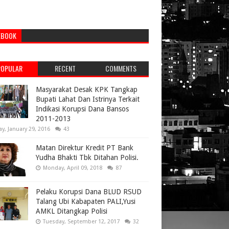
EBOOK
POPULAR
RECENT
COMMENTS
Masyarakat Desak KPK Tangkap
Bupati Lahat Dan Istrinya Terkait
Indikasi Korupsi Dana Bansos
2011-2013
ay, January 29, 2016
43
Matan Direktur Kredit PT Bank
Yudha Bhakti Tbk Ditahan Polisi.
Monday, April 09, 2018
87
Pelaku Korupsi Dana BLUD RSUD
Talang Ubi Kabapaten PALI,Yusi
AMKL Ditangkap Polisi
Tuesday, September 12, 2017
32