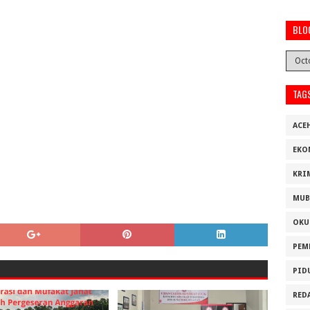
BLO
TAG
ACE
EKO
KRI
MUB
OKU
PEM
PID
RED