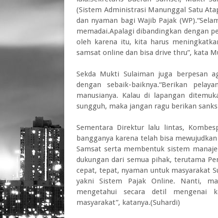
(Sistem Administrasi Manunggal Satu Ata
dan nyaman bagi Wajib Pajak (WP).“Selam
memadai.Apalagi dibandingkan dengan pe
oleh karena itu, kita harus meningkatka
samsat online dan bisa drive thru”, kata M
Sekda Mukti Sulaiman juga berpesan a
dengan sebaik-baiknya.“Berikan pelay
manusianya. Kalau di lapangan ditemuk
sungguh, maka jangan ragu berikan sanksi
Sementara Direktur lalu lintas, Komb
bangganya karena telah bisa mewujudkan
Samsat serta membentuk sistem manajem
dukungan dari semua pihak, terutama Pem
cepat, tepat, nyaman untuk masyarakat Su
yakni Sistem Pajak Online. Nanti, m
mengetahui secara detil mengenai 
masyarakat”, katanya.(Suhardi)