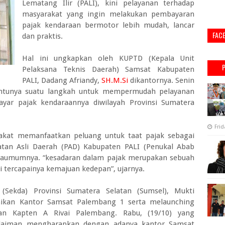
Lematang Ilir (PALI), kini pelayanan terhadap
masyarakat yang ingin melakukan pembayaran
pajak kendaraan bermotor lebih mudah, lancar
FAC
dan praktis.
Hal ini ungkapkan oleh KUPTD (Kepala Unit
Pelaksana Teknis Daerah) Samsat Kabupaten
PALI, Dadang Afriandy,
SH.M.Si
dikantornya. Senin
tentunya suatu langkah untuk mempermudah pelayanan
yar pajak kendaraannya diwilayah Provinsi Sumatera
Frid
rakat memanfaatkan peluang untuk taat pajak sebagai
tan Asli Daerah (PAD) Kabupaten PALI (Penukal Abab
adaumumnya. “kesadaran dalam pajak merupakan sebuah
i tercapainya kemajuan kedepan”, ujarnya.
 (Sekda) Provinsi Sumatera Selatan (Sumsel), Mukti
ikan Kantor Samsat Palembang 1 serta melaunching
lan Kapten A Rivai Palembang. Rabu, (19/10) yang
 Sulaiman mengharapkan dengan adanya kantor Samsat