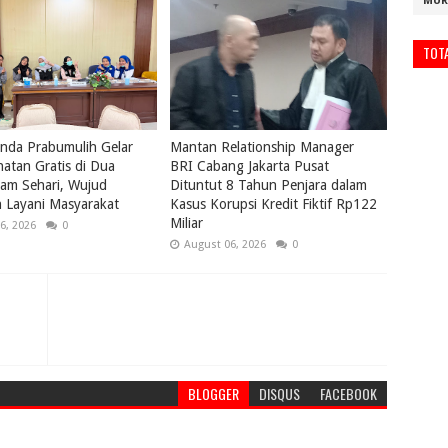
MUR
TOT
nda Prabumulih Gelar
Mantan Relationship Manager
atan Gratis di Dua
BRI Cabang Jakarta Pusat
lam Sehari, Wujud
Dituntut 8 Tahun Penjara dalam
 Layani Masyarakat
Kasus Korupsi Kredit Fiktif Rp122
Miliar
6, 2026
0
August 06, 2026
0
BLOGGER
DISQUS
FACEBOOK