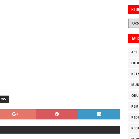
BLO
TAG
ACE
EKO
KRI
MUB
OKU
EWS
PEM
PID
RED