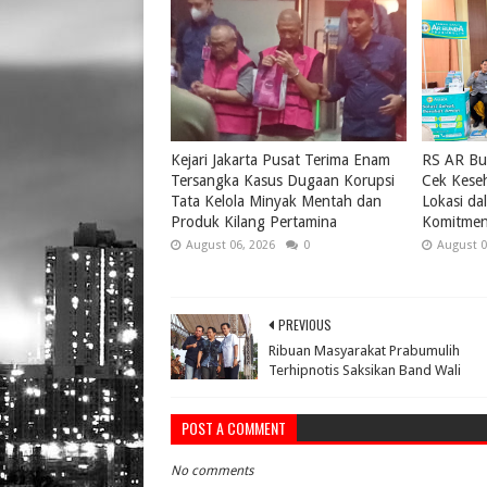
Kejari Jakarta Pusat Terima Enam
RS AR Bu
Tersangka Kasus Dugaan Korupsi
Cek Keseh
Tata Kelola Minyak Mentah dan
Lokasi da
Produk Kilang Pertamina
Komitmen
August 06, 2026
0
August 0
PREVIOUS
Ribuan Masyarakat Prabumulih
Terhipnotis Saksikan Band Wali
POST A COMMENT
No comments