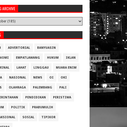
G ARCHIVE
S
H
ADVERTORIAL
BANYUASIN
NOMI
EMPATLAWANG
HUKUM
IKLAN
MINAL
LAHAT
LINGGAU
MUARA ENIM
A
NASIONAL
NEWS
OI
OKI
S
OLAHRAGA
PALEMBANG
PALI
ERINTAHAN
PENDIDIKAN
PERISTIWA
UM
POLITIK
PRABUMULIH
AKSIONAL
SOSIAL
TIPIKOR