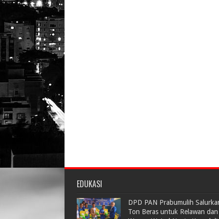
EDUKASI
DPD PAN Prabumulih Salurka
Ton Beras untuk Relawan dan