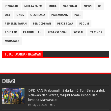
LINGGAU
MUARA ENIM
MUBA
NASIONAL
NEWS
OI
OKI
OKUS
OLAHRAGA
PALEMBANG
PALI
PEMERINTAHAN
PENDIDIKAN
PERISTIWA
PIDUM
POLITIK
PRABUMULIH
REDAKSIONAL
SOSIAL
TIPIKOR
MURATARA
TOTAL TAYANGAN HALAMAN
EDUKASI
DPD PAN Prabumulih Salurkan 5 Ton Beras untuk
Relawan dan Warga, Wujud Nyata Kepedulian
kepada Masyarakat
July 26, 2026
0