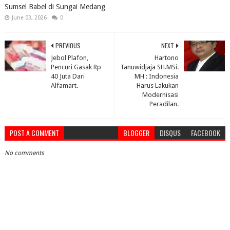
Sumsel Babel di Sungai Medang
June 03, 2026
0
PREVIOUS
NEXT
Jebol Plafon,
Hartono
Pencuri Gasak Rp
Tanuwidjaja SH.MSi.
40 Juta Dari
MH : Indonesia
Alfamart.
Harus Lakukan
Modernisasi
Peradilan.
POST A COMMENT
BLOGGER
DISQUS
FACEBOOK
No comments