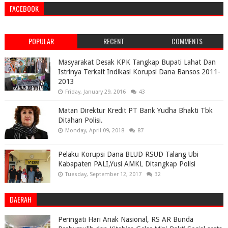
FACEBOOK
POPULAR
RECENT
COMMENTS
Masyarakat Desak KPK Tangkap Bupati Lahat Dan
Istrinya Terkait Indikasi Korupsi Dana Bansos 2011-
2013
Friday, January 29, 2016
43
Matan Direktur Kredit PT Bank Yudha Bhakti Tbk
Ditahan Polisi.
Monday, April 09, 2018
87
Pelaku Korupsi Dana BLUD RSUD Talang Ubi
Kabapaten PALI,Yusi AMKL Ditangkap Polisi
Tuesday, September 12, 2017
32
DAERAH
Peringati Hari Anak Nasional, RS AR Bunda