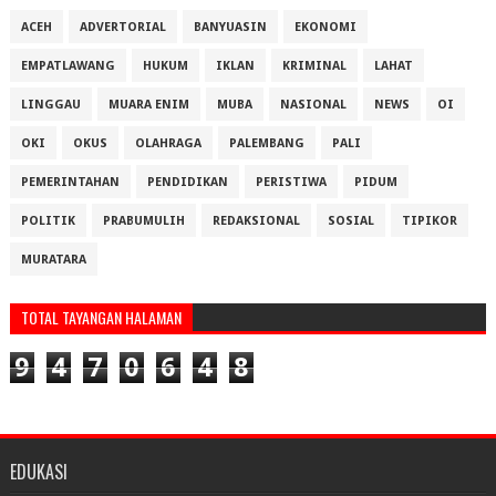
ACEH
ADVERTORIAL
BANYUASIN
EKONOMI
EMPATLAWANG
HUKUM
IKLAN
KRIMINAL
LAHAT
LINGGAU
MUARA ENIM
MUBA
NASIONAL
NEWS
OI
OKI
OKUS
OLAHRAGA
PALEMBANG
PALI
PEMERINTAHAN
PENDIDIKAN
PERISTIWA
PIDUM
POLITIK
PRABUMULIH
REDAKSIONAL
SOSIAL
TIPIKOR
MURATARA
TOTAL TAYANGAN HALAMAN
9
4
7
0
6
4
8
EDUKASI