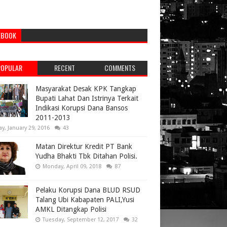
EBOOK
POPULAR
RECENT
COMMENTS
Masyarakat Desak KPK Tangkap
Bupati Lahat Dan Istrinya Terkait
Indikasi Korupsi Dana Bansos
2011-2013
ay, January 29, 2016
43
Matan Direktur Kredit PT Bank
Yudha Bhakti Tbk Ditahan Polisi.
Monday, April 09, 2018
87
Pelaku Korupsi Dana BLUD RSUD
Talang Ubi Kabapaten PALI,Yusi
AMKL Ditangkap Polisi
Tuesday, September 12, 2017
32