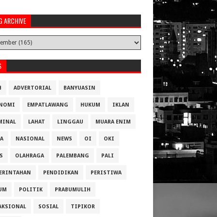
G ARCHIVE
S
H
ADVERTORIAL
BANYUASIN
NOMI
EMPATLAWANG
HUKUM
IKLAN
MINAL
LAHAT
LINGGAU
MUARA ENIM
A
NASIONAL
NEWS
OI
OKI
S
OLAHRAGA
PALEMBANG
PALI
ERINTAHAN
PENDIDIKAN
PERISTIWA
UM
POLITIK
PRABUMULIH
AKSIONAL
SOSIAL
TIPIKOR