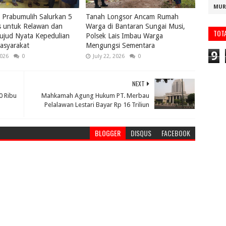
MUR
Prabumulih Salurkan 5
Tanah Longsor Ancam Rumah
s untuk Relawan dan
Warga di Bantaran Sungai Musi,
TOT
ujud Nyata Kepedulian
Polsek Lais Imbau Warga
asyarakat
Mengungsi Sementara
9
2026
0
July 22, 2026
0
NEXT
0 Ribu
Mahkamah Agung Hukum PT. Merbau
Pelalawan Lestari Bayar Rp 16 Triliun
BLOGGER
DISQUS
FACEBOOK