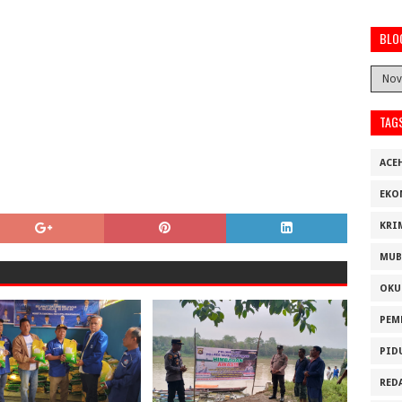
BLO
TAG
ACE
EKO
KRI
MUB
OKU
PEM
PID
RED