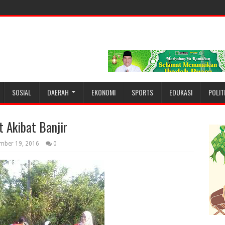
SOSIAL
DAERAH
EKONOMI
SPORTS
EDUKASI
POLIT
 Akibat Banjir
mber 19, 2016
0