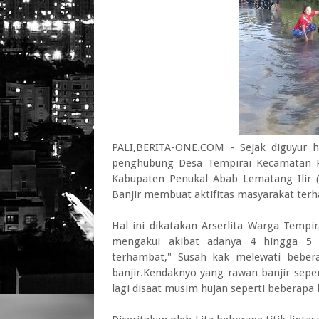
PALI,BERITA-ONE.COM - Sejak diguyur h
penghubung Desa Tempirai Kecamatan P
Kabupaten Penukal Abab Lematang Ilir (P
Banjir membuat aktifitas masyarakat ter
Hal ini dikatakan Arserlita Warga Tempi
mengakui akibat adanya 4 hingga 5 ti
terhambat," Susah kak melewati beberapa
banjir.Kendaknyo yang rawan banjir seperti
lagi disaat musim hujan seperti beberapa ha