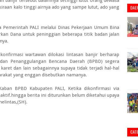
san banjir tersebut dalamnya setinggi lutut orang dewasa
kiraan kalo tinggi airnya ado yang sampe lutut, ado yang
DAE
 Pemerintah PALI melalui Dinas Pekerjaan Umum Bina
an Dana untuk peninggian beberapa titik badan jalan
anya.
konfirmasi wartawan dilokasi lintasan banjir berharap
adan Penanggulangan Bencana Daerah (BPBD) segera
aret dan lain sebagainnya supaya tidak terjadi hal-hal
yarakat yang enggan disebutkan namanya.
aban BPBD Kabupaten PALI, Ketika dikonfirmasi via
aktif.hingga berita ini diturunkan belum diketahui upaya
lintas,(SH).
CAT