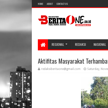
HOME
ABOUT
CONTACT US
REGIONAL
REDAKSI
NASIONAL
Aktifitas Masyarakat Terhambat
redaksiberitaone@gmail.com
Saturday, Nove