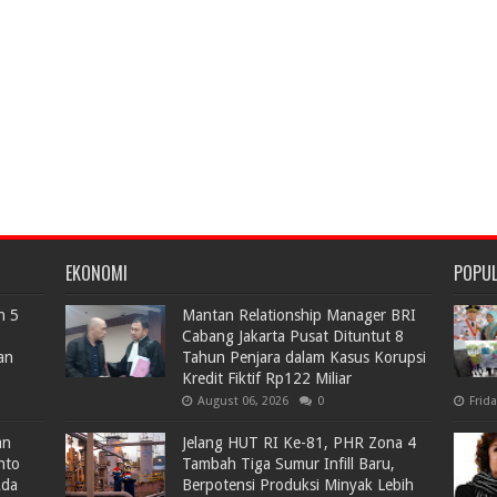
EKONOMI
POPU
n 5
Mantan Relationship Manager BRI
Cabang Jakarta Pusat Dituntut 8
an
Tahun Penjara dalam Kasus Korupsi
Kredit Fiktif Rp122 Miliar
August 06, 2026
0
Frid
an
Jelang HUT RI Ke-81, PHR Zona 4
nto
Tambah Tiga Sumur Infill Baru,
Ada
Berpotensi Produksi Minyak Lebih