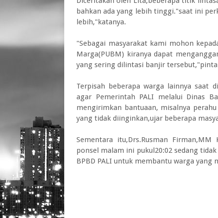
Diceritakan oleh Lita,beberapa titik linta
bahkan ada yang lebih tinggi."saat ini per
lebih,"katanya.
"Sebagai masyarakat kami mohon kepada
Marga(PUBM) kiranya dapat menganggark
yang sering dilintasi banjir tersebut,"pint
Terpisah beberapa warga lainnya saat di
agar Pemerintah PALI melalui Dinas B
mengirimkan bantuaan, misalnya perahu k
yang tidak diinginkan,ujar beberapa mas
Sementara itu,Drs.Rusman Firman,MM K
ponsel malam ini pukul20:02 sedang tidak 
BPBD PALI untuk membantu warga yang me