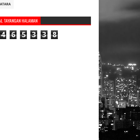
ATARA
AL TAYANGAN HALAMAN
4
6
5
3
3
8