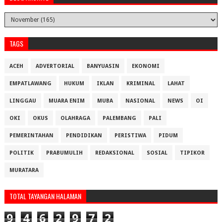
TAGS
ACEH
ADVERTORIAL
BANYUASIN
EKONOMI
EMPATLAWANG
HUKUM
IKLAN
KRIMINAL
LAHAT
LINGGAU
MUARA ENIM
MUBA
NASIONAL
NEWS
OI
OKI
OKUS
OLAHRAGA
PALEMBANG
PALI
PEMERINTAHAN
PENDIDIKAN
PERISTIWA
PIDUM
POLITIK
PRABUMULIH
REDAKSIONAL
SOSIAL
TIPIKOR
MURATARA
TOTAL TAYANGAN HALAMAN
9
4
6
2
9
7
2