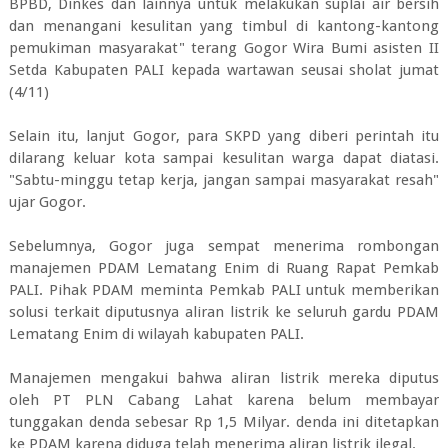
BPBD, Dinkes dan lainnya untuk melakukan suplai air bersih
dan menangani kesulitan yang timbul di kantong-kantong
pemukiman masyarakat" terang Gogor Wira Bumi asisten II
Setda Kabupaten PALI kepada wartawan seusai sholat jumat
(4/11)
Selain itu, lanjut Gogor, para SKPD yang diberi perintah itu
dilarang keluar kota sampai kesulitan warga dapat diatasi.
"Sabtu-minggu tetap kerja, jangan sampai masyarakat resah"
ujar Gogor.
Sebelumnya, Gogor juga sempat menerima rombongan
manajemen PDAM Lematang Enim di Ruang Rapat Pemkab
PALI. Pihak PDAM meminta Pemkab PALI untuk memberikan
solusi terkait diputusnya aliran listrik ke seluruh gardu PDAM
Lematang Enim di wilayah kabupaten PALI.
Manajemen mengakui bahwa aliran listrik mereka diputus
oleh PT PLN Cabang Lahat karena belum membayar
tunggakan denda sebesar Rp 1,5 Milyar. denda ini ditetapkan
ke PDAM karena diduga telah menerima aliran listrik ilegal.