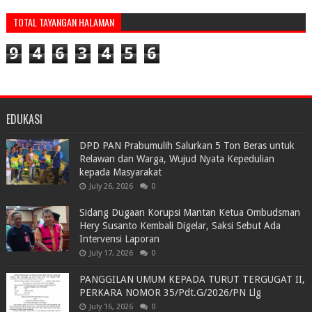
TOTAL TAYANGAN HALAMAN
9
4
6
3
4
5
6
EDUKASI
DPD PAN Prabumulih Salurkan 5 Ton Beras untuk
Relawan dan Warga, Wujud Nyata Kepedulian
kepada Masyarakat
July 26, 2026
0
Sidang Dugaan Korupsi Mantan Ketua Ombudsman
Hery Susanto Kembali Digelar, Saksi Sebut Ada
Intervensi Laporan
July 17, 2026
0
PANGGILAN UMUM KEPADA TURUT TERGUGAT II,
PERKARA NOMOR 35/Pdt.G/2026/PN Llg
July 16, 2026
0