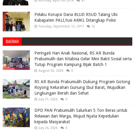
Monday, April 09, 2018
87
Pelaku Korupsi Dana BLUD RSUD Talang Ubi
Kabapaten PALI,Yusi AMKL Ditangkap Polisi
Tuesday, September 12, 2017
32
DAERAH
Peringati Hari Anak Nasional, RS AR Bunda
Prabumulih dan Kitabisa Gelar Mini Bakti Sosial serta
Tutup Program Kampung Bijak Batch 1
August 02, 2026
0
RS AR Bunda Prabumulih Dukung Program Gotong
Royong Kelurahan Gunung Ibul Barat, Wujudkan
Lingkungan Bersih dan Sehat
July 31, 2026
0
DPD PAN Prabumulih Salurkan 5 Ton Beras untuk
Relawan dan Warga, Wujud Nyata Kepedulian
kepada Masyarakat
July 26, 2026
0