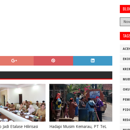
BLO
TAG
ACE
EKO
KRI
MUB
OKU
PEM
PID
RED
Jadi Etalase Hilirisasi
Hadapi Musim Kemarau, PT TeL