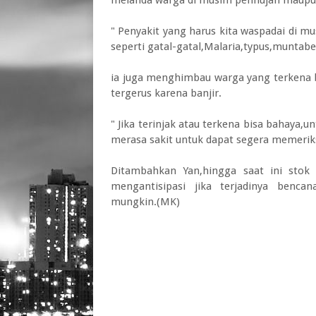
melanda warga di musim penhujan maupun 
" Penyakit yang harus kita waspadai di mus
seperti gatal-gatal,Malaria,typus,muntabe
ia juga menghimbau warga yang terkena 
tergerus karena banjir.
" Jika terinjak atau terkena bisa bahaya,u
merasa sakit untuk dapat segera memeriks
Ditambahkan Yan,hingga saat ini stok 
mengantisipasi jika terjadinya benc
mungkin.(MK)