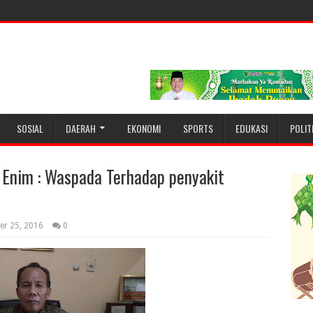
SOSIAL
DAERAH
EKONOMI
SPORTS
EDUKASI
POLIT
Enim : Waspada Terhadap penyakit
er 25, 2016
0