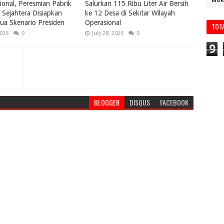
MUR
ional, Peresmian Pabrik
Salurkan 115 Ribu Liter Air Bersih
Sejahtera Disiapkan
ke 12 Desa di Sekitar Wilayah
ua Skenario Presiden
Operasional
TOT
2026
0
July 28, 2026
0
9
BLOGGER
DISQUS
FACEBOOK