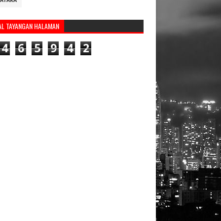
ATARA
AL TAYANGAN HALAMAN
4
6
5
9
4
2