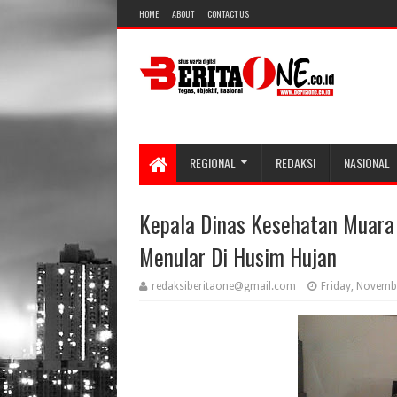
HOME
ABOUT
CONTACT US
REGIONAL
REDAKSI
NASIONAL
Kepala Dinas Kesehatan Muara 
Menular Di Husim Hujan
redaksiberitaone@gmail.com
Friday, Novemb