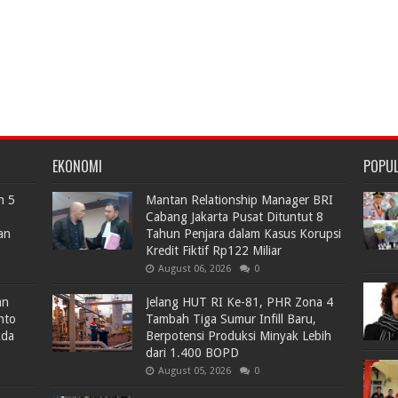
EKONOMI
POPU
n 5
Mantan Relationship Manager BRI
Cabang Jakarta Pusat Dituntut 8
an
Tahun Penjara dalam Kasus Korupsi
Kredit Fiktif Rp122 Miliar
August 06, 2026
0
an
Jelang HUT RI Ke-81, PHR Zona 4
nto
Tambah Tiga Sumur Infill Baru,
Ada
Berpotensi Produksi Minyak Lebih
dari 1.400 BOPD
August 05, 2026
0