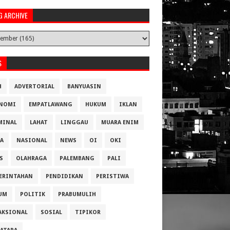
G ARCHIVE
S
H
ADVERTORIAL
BANYUASIN
NOMI
EMPATLAWANG
HUKUM
IKLAN
MINAL
LAHAT
LINGGAU
MUARA ENIM
A
NASIONAL
NEWS
OI
OKI
S
OLAHRAGA
PALEMBANG
PALI
ERINTAHAN
PENDIDIKAN
PERISTIWA
UM
POLITIK
PRABUMULIH
AKSIONAL
SOSIAL
TIPIKOR