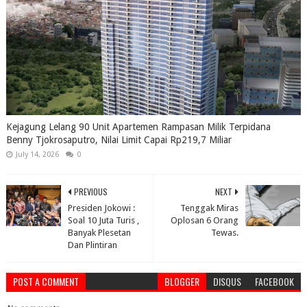
Kejagung Lelang 90 Unit Apartemen Rampasan Milik Terpidana
Benny Tjokrosaputro, Nilai Limit Capai Rp219,7 Miliar
July 14, 2026
0
PREVIOUS
NEXT
Presiden Jokowi :
Tenggak Miras
Soal 10 Juta Turis ,
Oplosan 6 Orang
Banyak Plesetan
Tewas.
Dan Plintiran
POST A COMMENT
BLOGGER
DISQUS
FACEBOOK