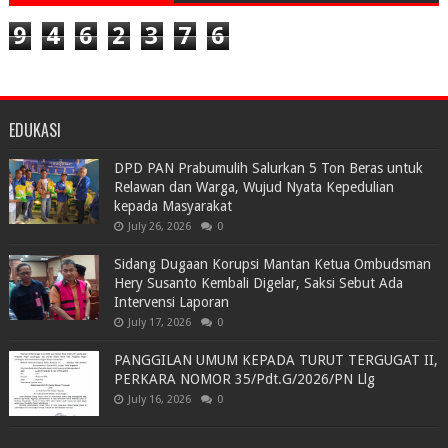
9
4
6
2
3
7
6
EDUKASI
DPD PAN Prabumulih Salurkan 5 Ton Beras untuk
Relawan dan Warga, Wujud Nyata Kepedulian
kepada Masyarakat
July 26, 2026
0
Sidang Dugaan Korupsi Mantan Ketua Ombudsman
Hery Susanto Kembali Digelar, Saksi Sebut Ada
Intervensi Laporan
July 17, 2026
0
PANGGILAN UMUM KEPADA TURUT TERGUGAT II,
PERKARA NOMOR 35/Pdt.G/2026/PN Llg
July 16, 2026
0