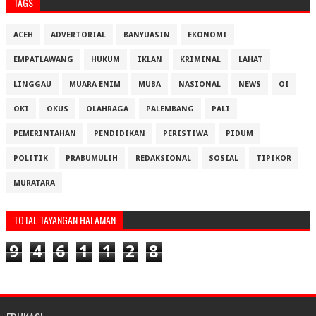
TAGS
ACEH
ADVERTORIAL
BANYUASIN
EKONOMI
EMPATLAWANG
HUKUM
IKLAN
KRIMINAL
LAHAT
LINGGAU
MUARA ENIM
MUBA
NASIONAL
NEWS
OI
OKI
OKUS
OLAHRAGA
PALEMBANG
PALI
PEMERINTAHAN
PENDIDIKAN
PERISTIWA
PIDUM
POLITIK
PRABUMULIH
REDAKSIONAL
SOSIAL
TIPIKOR
MURATARA
TOTAL TAYANGAN HALAMAN
9
4
6
1
1
2
8