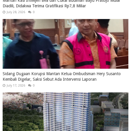
Mantan Kasi Intelijen Bea dan Cukai Budiman Bayu Prasojo Mulai
Diadili, Didakwa Terima Gratifikasi Rp7,8 Miliar
July 28, 2026
0
Sidang Dugaan Korupsi Mantan Ketua Ombudsman Hery Susanto
Kembali Digelar, Saksi Sebut Ada Intervensi Laporan
July 17, 2026
0