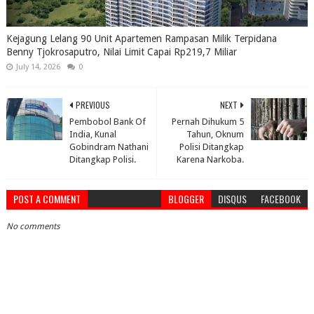
Kejagung Lelang 90 Unit Apartemen Rampasan Milik Terpidana
Benny Tjokrosaputro, Nilai Limit Capai Rp219,7 Miliar
July 14, 2026
0
PREVIOUS
NEXT
Pembobol Bank Of
Pernah Dihukum 5
India, Kunal
Tahun, Oknum
Gobindram Nathani
Polisi Ditangkap
Ditangkap Polisi.
Karena Narkoba.
POST A COMMENT
BLOGGER
DISQUS
FACEBOOK
No comments