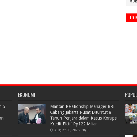
MUR
TOT
EKONOMI
POPU
n 5
Mantan Relationship Manager BRI
Cabang Jakarta Pusat Dituntut 8
an
Tahun Penjara dalam Kasus Korupsi
Kredit Fiktif Rp122 Miliar
August 06, 2026
0