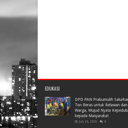
EDUKASI
DPD PAN Prabumulih Salurka
Ton Beras untuk Relawan dan
Warga, Wujud Nyata Kepeduli
kepada Masyarakat
July 26, 2026
0