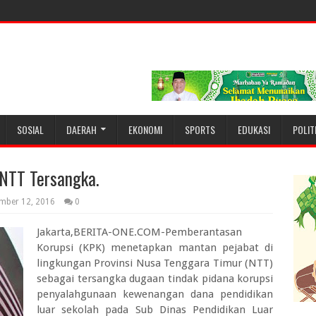
SOSIAL
DAERAH
EKONOMI
SPORTS
EDUKASI
POLIT
NTT Tersangka.
mber 12, 2016
0
Jakarta,BERITA-ONE.COM-Pemberantasan
Korupsi (KPK) menetapkan mantan pejabat di
lingkungan Provinsi Nusa Tenggara Timur (NTT)
sebagai tersangka dugaan tindak pidana korupsi
penyalahgunaan kewenangan dana pendidikan
luar sekolah pada Sub Dinas Pendidikan Luar