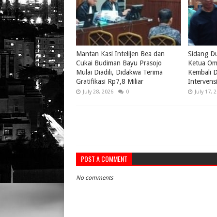
Mantan Kasi Intelijen Bea dan
Sidang D
Cukai Budiman Bayu Prasojo
Ketua Om
Mulai Diadili, Didakwa Terima
Kembali D
Gratifikasi Rp7,8 Miliar
Intervens
July 28, 2026
0
July 17, 
POST A COMMENT
No comments