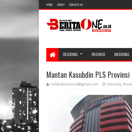
HOME
ABOUT
CONTACT US
REGIONAL
REDAKSI
NASIONAL
Mantan Kasubdin PLS Provinsi 
redaksiberitaone@gmail.com
Saturday, Nove