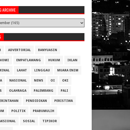
G ARCHIVE
S
H
ADVERTORIAL
BANYUASIN
NOMI
EMPATLAWANG
HUKUM
IKLAN
MINAL
LAHAT
LINGGAU
MUARA ENIM
A
NASIONAL
NEWS
OI
OKI
S
OLAHRAGA
PALEMBANG
PALI
ERINTAHAN
PENDIDIKAN
PERISTIWA
UM
POLITIK
PRABUMULIH
AKSIONAL
SOSIAL
TIPIKOR