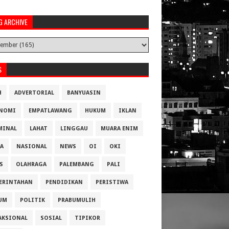
G ARCHIVE
S
H
ADVERTORIAL
BANYUASIN
NOMI
EMPATLAWANG
HUKUM
IKLAN
MINAL
LAHAT
LINGGAU
MUARA ENIM
A
NASIONAL
NEWS
OI
OKI
S
OLAHRAGA
PALEMBANG
PALI
ERINTAHAN
PENDIDIKAN
PERISTIWA
UM
POLITIK
PRABUMULIH
AKSIONAL
SOSIAL
TIPIKOR