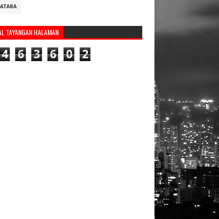
ATARA
AL TAYANGAN HALAMAN
4
6
3
6
0
2