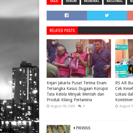
TAGS:
HUKUM
KRIMINAL
NASIONAL
N
RELATED POSTS
Kejari Jakarta Pusat Terima Enam
RS AR Bu
Tersangka Kasus Dugaan Korupsi
Cek Keseh
Tata Kelola Minyak Mentah dan
Lokasi da
Produk Kilang Pertamina
Komitmen
August 06, 2026
0
August 0
PREVIOUS