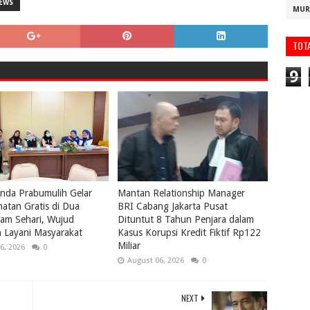
EWS
MUR
TOT
9
nda Prabumulih Gelar
Mantan Relationship Manager
atan Gratis di Dua
BRI Cabang Jakarta Pusat
lam Sehari, Wujud
Dituntut 8 Tahun Penjara dalam
 Layani Masyarakat
Kasus Korupsi Kredit Fiktif Rp122
Miliar
6, 2026
0
August 06, 2026
0
NEXT