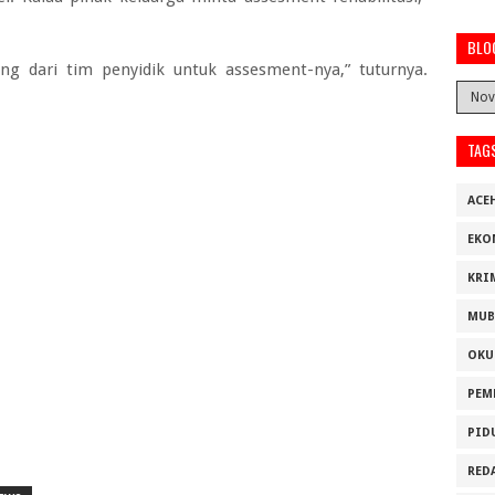
BLO
ng dari tim penyidik untuk assesment-nya,” tuturnya.
TAG
ACE
EKO
KRI
MUB
OKU
PEM
PID
RED