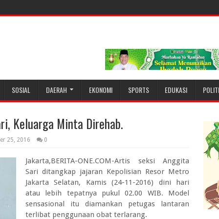
SOSIAL
DAERAH
EKONOMI
SPORTS
EDUKASI
POLIT
ri, Keluarga Minta Direhab.
er 25, 2016
0
Jakarta,BERITA-ONE.COM-Artis seksi Anggita
Sari ditangkap jajaran Kepolisian Resor Metro
Jakarta Selatan, Kamis (24-11-2016) dini hari
atau lebih tepatnya pukul 02.00 WIB. Model
sensasional itu diamankan petugas lantaran
terlibat penggunaan obat terlarang.