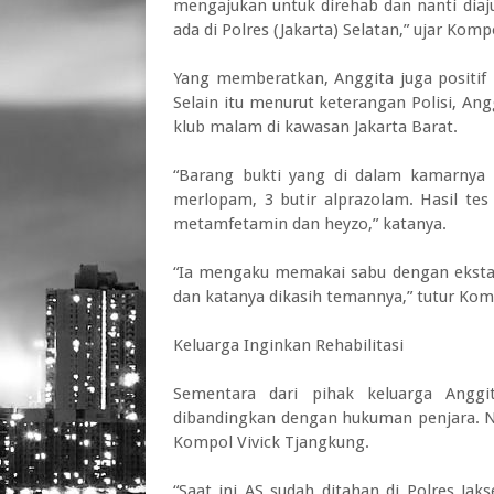
mengajukan untuk direhab dan nanti diaj
ada di Polres (Jakarta) Selatan,” ujar Kompo
Yang memberatkan, Anggita juga positif 
Selain itu menurut keterangan Polisi, A
klub malam di kawasan Jakarta Barat.
“Barang bukti yang di dalam kamarnya ad
merlopam, 3 butir alprazolam. Hasil tes 
metamfetamin dan heyzo,” katanya.
“Ia mengaku memakai sabu dengan ekstasi
dan katanya dikasih temannya,” tutur Komp
Keluarga Inginkan Rehabilitasi
Sementara dari pihak keluarga Anggit
dibandingkan dengan hukuman penjara. N
Kompol Vivick Tjangkung.
“Saat ini AS sudah ditahan di Polres Jaks