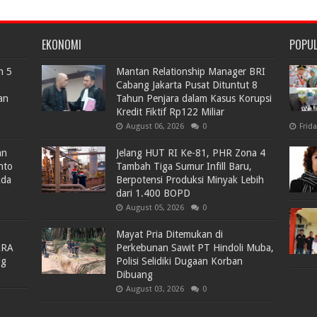
EKONOMI
POPU
n 5
Mantan Relationship Manager BRI
Cabang Jakarta Pusat Dituntut 8
an
Tahun Penjara dalam Kasus Korupsi
Kredit Fiktif Rp122 Miliar
August 06, 2026
0
Frid
an
Jelang HUT RI Ke-81, PHR Zona 4
nto
Tambah Tiga Sumur Infill Baru,
Ada
Berpotensi Produksi Minyak Lebih
dari 1.400 BOPD
August 05, 2026
0
Mayat Pria Ditemukan di
ARA
Perkebunan Sawit PT Hindoli Muba,
lg
Polisi Selidiki Dugaan Korban
Dibuang
August 03, 2026
0