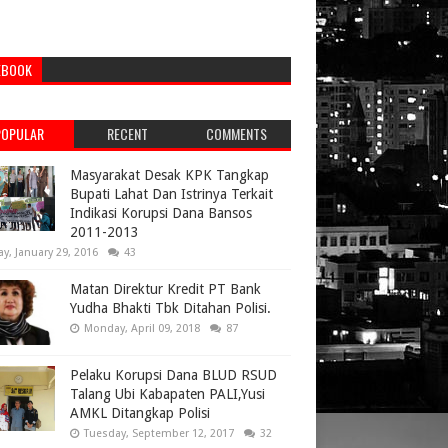
EBOOK
POPULAR
RECENT
COMMENTS
Masyarakat Desak KPK Tangkap
Bupati Lahat Dan Istrinya Terkait
Indikasi Korupsi Dana Bansos
2011-2013
ay, January 29, 2016
43
Matan Direktur Kredit PT Bank
Yudha Bhakti Tbk Ditahan Polisi.
Monday, April 09, 2018
87
Pelaku Korupsi Dana BLUD RSUD
Talang Ubi Kabapaten PALI,Yusi
AMKL Ditangkap Polisi
Tuesday, September 12, 2017
32