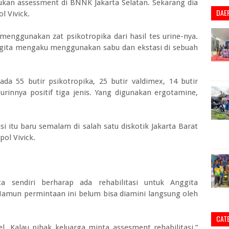
ukan assessment di BNNK Jakarta Selatan. Sekarang dia
DAE
l Vivick.
menggunakan zat psikotropika dari hasil tes urine-nya.
nggita mengaku menggunakan sabu dan ekstasi di sebuah
a 55 butir psikotropika, 25 butir valdimex, 14 butir
urinnya positif tiga jenis. Yang digunakan ergotamine,
 itu baru semalam di salah satu diskotik Jakarta Barat
ol Vivick.
a sendiri berharap ada rehabilitasi untuk Anggita
amun permintaan ini belum bisa diamini langsung oleh
CAT
el. Kalau pihak keluarga minta assesment rehabilitasi,”