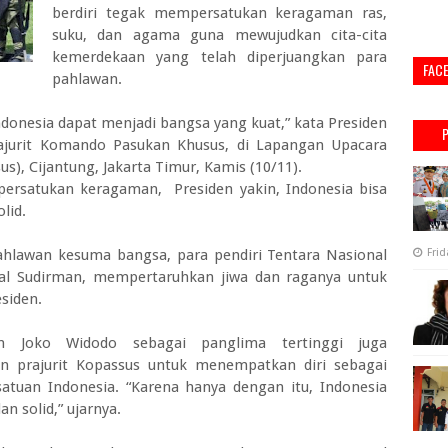
berdiri tegak mempersatukan keragaman ras,
suku, dan agama guna mewujudkan cita-cita
kemerdekaan yang telah diperjuangkan para
FAC
pahlawan.
donesia dapat menjadi bangsa yang kuat,” kata Presiden
ajurit Komando Pasukan Khusus, di Lapangan Upacara
, Cijantung, Jakarta Timur, Kamis (10/11).
ersatukan keragaman, Presiden yakin, Indonesia bisa
lid.
hlawan kesuma bangsa, para pendiri Tentara Nasional
Frid
ral Sudirman, mempertaruhkan jiwa dan raganya untuk
siden.
en Joko Widodo sebagai panglima tertinggi juga
n prajurit Kopassus untuk menempatkan diri sebagai
tuan Indonesia. “Karena hanya dengan itu, Indonesia
n solid,” ujarnya.