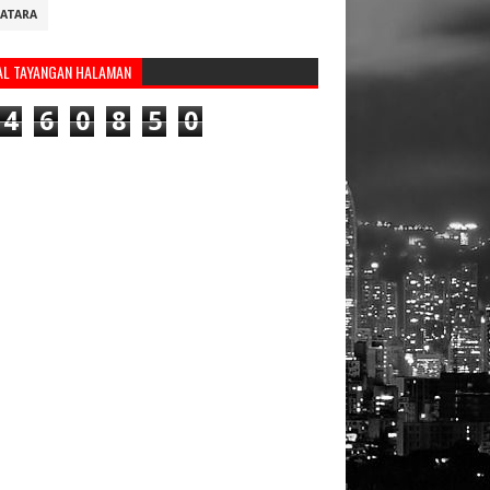
ATARA
AL TAYANGAN HALAMAN
4
6
0
8
5
0