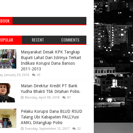
EBOOK
POPULAR
RECENT
COMMENTS
Masyarakat Desak KPK Tangkap
Bupati Lahat Dan Istrinya Terkait
Indikasi Korupsi Dana Bansos
2011-2013
ay, January 29, 2016
43
Matan Direktur Kredit PT Bank
Yudha Bhakti Tbk Ditahan Polisi.
Monday, April 09, 2018
87
Pelaku Korupsi Dana BLUD RSUD
Talang Ubi Kabapaten PALI,Yusi
AMKL Ditangkap Polisi
Tuesday, September 12, 2017
32