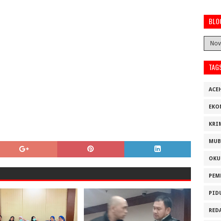
BLO
TAG
ACE
EKO
KRI
MUB
OKU
PEM
PID
RED