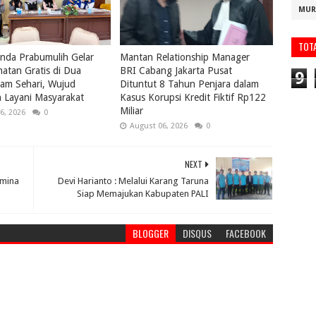
MUR
TOT
nda Prabumulih Gelar
Mantan Relationship Manager
atan Gratis di Dua
BRI Cabang Jakarta Pusat
9
lam Sehari, Wujud
Dituntut 8 Tahun Penjara dalam
 Layani Masyarakat
Kasus Korupsi Kredit Fiktif Rp122
Miliar
6, 2026
0
August 06, 2026
0
NEXT
amina
Devi Harianto : Melalui Karang Taruna
Siap Memajukan Kabupaten PALI
BLOGGER
DISQUS
FACEBOOK