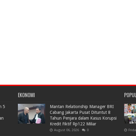
EKONOMI
POPU
n 5
Mantan Relationship Manager BRI
Cabang Jakarta Pusat Dituntut 8
an
Tahun Penjara dalam Kasus Korupsi
Kredit Fiktif Rp122 Miliar
August 06, 2026
0
Frid