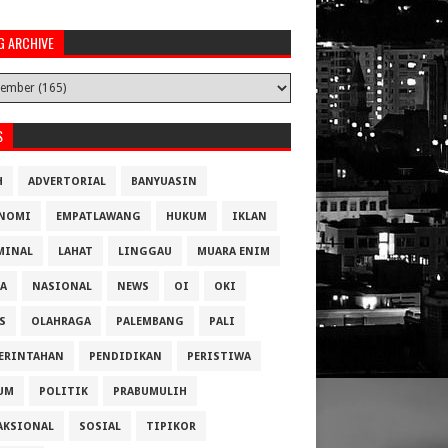
G ARCHIVE
S
H
ADVERTORIAL
BANYUASIN
NOMI
EMPATLAWANG
HUKUM
IKLAN
MINAL
LAHAT
LINGGAU
MUARA ENIM
A
NASIONAL
NEWS
OI
OKI
S
OLAHRAGA
PALEMBANG
PALI
ERINTAHAN
PENDIDIKAN
PERISTIWA
UM
POLITIK
PRABUMULIH
AKSIONAL
SOSIAL
TIPIKOR