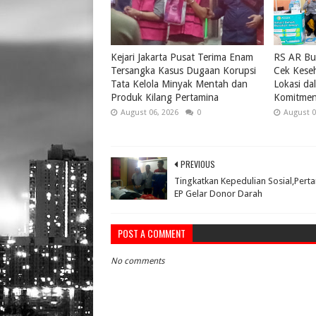
Kejari Jakarta Pusat Terima Enam
RS AR Bu
Tersangka Kasus Dugaan Korupsi
Cek Keseh
Tata Kelola Minyak Mentah dan
Lokasi da
Produk Kilang Pertamina
Komitmen
August 06, 2026
0
August 0
PREVIOUS
Tingkatkan Kepedulian Sosial,Pert
EP Gelar Donor Darah
POST A COMMENT
No comments