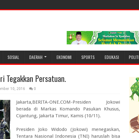
SOSIAL
DAERAH
EKONOMI
SPORTS
EDUKASI
POLIT
iri Tegakkan Persatuan.
ember 10, 2016
0
Jakarta,BERITA-ONE.COM-Presiden Jokowi
berada di Markas Komando Pasukan Khusus,
Cijantung, Jakarta Timur, Kamis (10/11).
Presiden Joko Widodo (Jokowi) menegaskan,
Tentara Nasional Indonesia (TNI) haruslah bisa