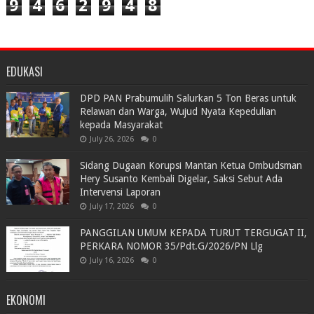
9
4
6
2
9
4
8
EDUKASI
DPD PAN Prabumulih Salurkan 5 Ton Beras untuk
Relawan dan Warga, Wujud Nyata Kepedulian
kepada Masyarakat
July 26, 2026
0
Sidang Dugaan Korupsi Mantan Ketua Ombudsman
Hery Susanto Kembali Digelar, Saksi Sebut Ada
Intervensi Laporan
July 17, 2026
0
PANGGILAN UMUM KEPADA TURUT TERGUGAT II,
PERKARA NOMOR 35/Pdt.G/2026/PN Llg
July 16, 2026
0
EKONOMI