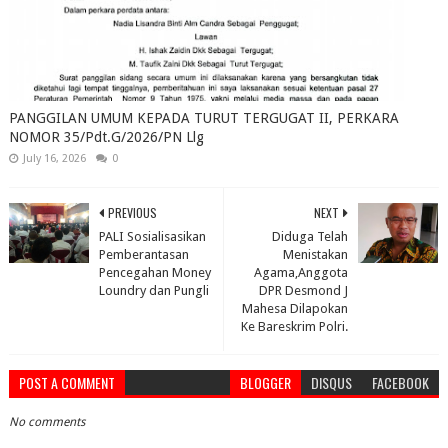
PANGGILAN UMUM KEPADA TURUT TERGUGAT II, PERKARA
NOMOR 35/Pdt.G/2026/PN Llg
July 16, 2026
0
PREVIOUS
NEXT
PALI Sosialisasikan
Diduga Telah
Pemberantasan
Menistakan
Pencegahan Money
Agama,Anggota
Loundry dan Pungli
DPR Desmond J
Mahesa Dilapokan
Ke Bareskrim Polri.
POST A COMMENT
BLOGGER
DISQUS
FACEBOOK
No comments