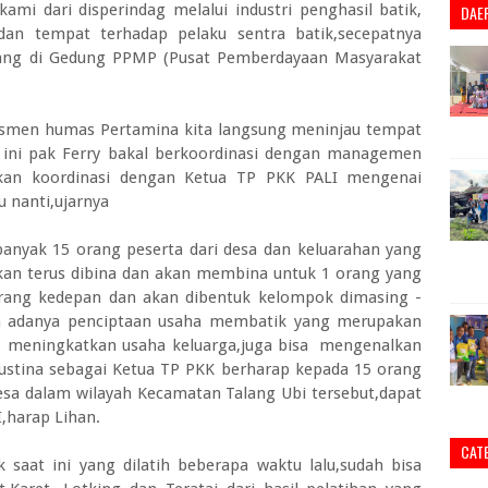
mi dari disperindag melalui industri penghasil batik,
DAE
n tempat terhadap pelaku sentra batik,secepatnya
ng di Gedung PPMP (Pusat Pemberdayaan Masyarakat
 Asmen humas Pertamina kita langsung meninjau tempat
ini pak Ferry bakal berkoordinasi dengan managemen
akan koordinasi dengan Ketua TP PKK PALI mengenai
u nanti,ujarnya
ebanyak 15 orang peserta dari desa dan keluarahan yang
i akan terus dibina dan akan membina untuk 1 orang yang
orang kedepan dan akan dibentuk kelompok dimasing -
 adanya penciptaan usaha membatik yang merupakan
at meningkatkan usaha keluarga,juga bisa mengenalkan
i Kustina sebagai Ketua TP PKK berharap kepada 15 orang
Desa dalam wilayah Kecamatan Talang Ubi tersebut,dapat
,harap Lihan.
CAT
 saat ini yang dilatih beberapa waktu lalu,sudah bisa