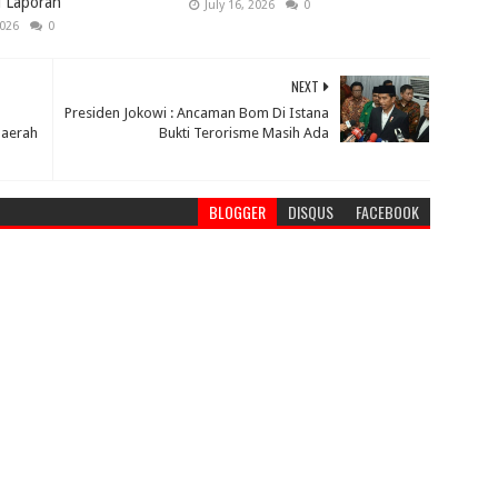
i Laporan
July 16, 2026
0
2026
0
NEXT
Presiden Jokowi : Ancaman Bom Di Istana
Daerah
Bukti Terorisme Masih Ada
BLOGGER
DISQUS
FACEBOOK