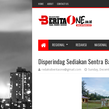
HOME
ABOUT
CONTACT US
REGIONAL
REDAKSI
NASIONAL
Disperindag Sediakan Sentra B
redaksiberitaone@gmail.com
Sunday, Decemb