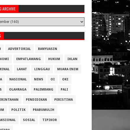
G ARCHIVE
S
H
ADVERTORIAL
BANYUASIN
NOMI
EMPATLAWANG
HUKUM
IKLAN
MINAL
LAHAT
LINGGAU
MUARA ENIM
A
NASIONAL
NEWS
OI
OKI
S
OLAHRAGA
PALEMBANG
PALI
ERINTAHAN
PENDIDIKAN
PERISTIWA
UM
POLITIK
PRABUMULIH
AKSIONAL
SOSIAL
TIPIKOR