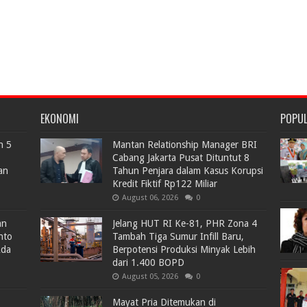
EKONOMI
POPU
n 5
Mantan Relationship Manager BRI
Cabang Jakarta Pusat Dituntut 8
an
Tahun Penjara dalam Kasus Korupsi
Kredit Fiktif Rp122 Miliar
August 06, 2026
0
an
Jelang HUT RI Ke-81, PHR Zona 4
nto
Tambah Tiga Sumur Infill Baru,
Ada
Berpotensi Produksi Minyak Lebih
dari 1.400 BOPD
August 05, 2026
0
Mayat Pria Ditemukan di