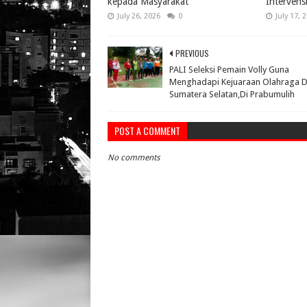
kepada Masyarakat
Intervens
July 26, 2026
0
July 17, 
PREVIOUS
PALI Seleksi Pemain Volly Guna
Menghadapi Kejuaraan Olahraga 
Sumatera Selatan,Di Prabumulih
POST A COMMENT
No comments