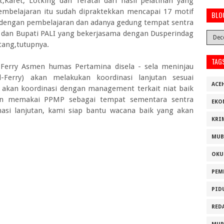
,Karet, Lotking dan Teratai dari hasil pelatihan yang
pembelajaran itu sudah dipraktekkan mencapai 17 motif
BLO
n),dengan pembelajaran dan adanya gedung tempat sentra
KK dan Bupati PALI yang bekerjasama dengan Dusperindag
tang,tutupnya.
TAG
 Ferry Asmen humas Pertamina disela - sela meninjau
d-Ferry) akan melakukan koordinasi lanjutan sesuai
ACE
akan koordinasi dengan management terkait niat baik
an memakai PPMP sebagai tempat sementara sentra
EKO
nasi lanjutan, kami siap bantu wacana baik yang akan
KRI
MUB
OKU
PEM
PID
RED