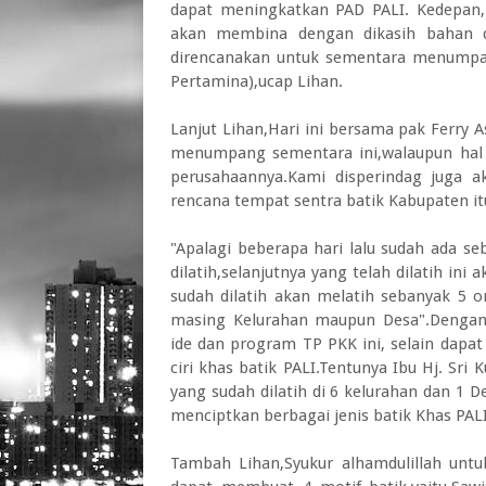
dapat meningkatkan PAD PALI. Kedepan,ka
akan membina dengan dikasih bahan da
direncanakan untuk sementara menumpa
Pertamina),ucap Lihan.
Lanjut Lihan,Hari ini bersama pak Ferry
menumpang sementara ini,walaupun hal 
perusahaannya.Kami disperindag juga 
rencana tempat sentra batik Kabupaten it
"Apalagi beberapa hari lalu sudah ada s
dilatih,selanjutnya yang telah dilatih in
sudah dilatih akan melatih sebanyak 5 
masing Kelurahan maupun Desa".Dengan
ide dan program TP PKK ini, selain dap
ciri khas batik PALI.Tentunya Ibu Hj. Sr
yang sudah dilatih di 6 kelurahan dan 1 
menciptkan berbagai jenis batik Khas PALI
Tambah Lihan,Syukur alhamdulillah untuk