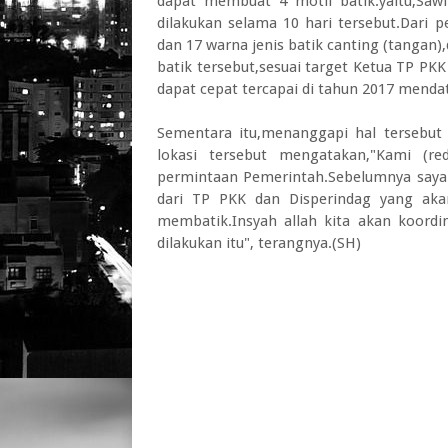
dapat membuat 4 motif batik.yaitu,Sawit
dilakukan selama 10 hari tersebut.Dari 
dan 17 warna jenis batik canting (tanga
batik tersebut,sesuai target Ketua TP P
dapat cepat tercapai di tahun 2017 menda
Sementara itu,menanggapi hal tersebut
lokasi tersebut mengatakan,"Kami (re
permintaan Pemerintah.Sebelumnya saya 
dari TP PKK dan Disperindag yang ak
membatik.Insyah allah kita akan koordi
dilakukan itu", terangnya.(SH)