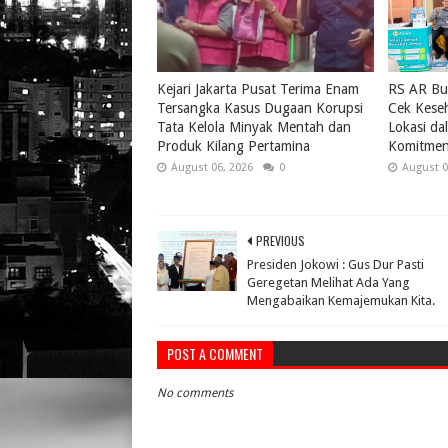
Kejari Jakarta Pusat Terima Enam
RS AR Bu
Tersangka Kasus Dugaan Korupsi
Cek Keseh
Tata Kelola Minyak Mentah dan
Lokasi da
Produk Kilang Pertamina
Komitmen
August 06, 2026
0
August 0
PREVIOUS
Presiden Jokowi : Gus Dur Pasti
Geregetan Melihat Ada Yang
Mengabaikan Kemajemukan Kita.
POST A COMMENT
No comments