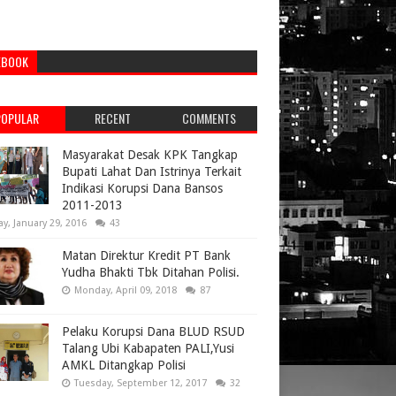
EBOOK
POPULAR
RECENT
COMMENTS
Masyarakat Desak KPK Tangkap
Bupati Lahat Dan Istrinya Terkait
Indikasi Korupsi Dana Bansos
2011-2013
ay, January 29, 2016
43
Matan Direktur Kredit PT Bank
Yudha Bhakti Tbk Ditahan Polisi.
Monday, April 09, 2018
87
Pelaku Korupsi Dana BLUD RSUD
Talang Ubi Kabapaten PALI,Yusi
AMKL Ditangkap Polisi
Tuesday, September 12, 2017
32