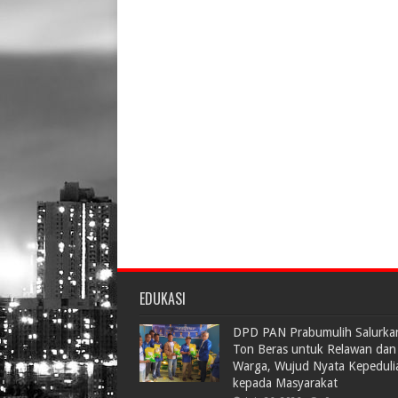
EDUKASI
DPD PAN Prabumulih Salurka
Ton Beras untuk Relawan dan
Warga, Wujud Nyata Kepeduli
kepada Masyarakat