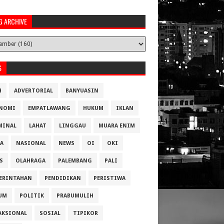
G ARCHIVE
S
H
ADVERTORIAL
BANYUASIN
NOMI
EMPATLAWANG
HUKUM
IKLAN
MINAL
LAHAT
LINGGAU
MUARA ENIM
A
NASIONAL
NEWS
OI
OKI
S
OLAHRAGA
PALEMBANG
PALI
ERINTAHAN
PENDIDIKAN
PERISTIWA
UM
POLITIK
PRABUMULIH
AKSIONAL
SOSIAL
TIPIKOR