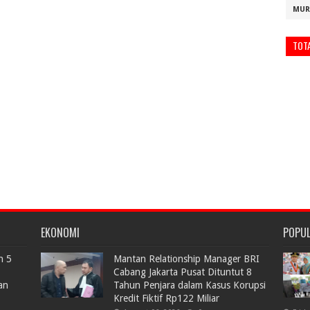
MUR
TOT
EKONOMI
POPU
n 5
Mantan Relationship Manager BRI
Cabang Jakarta Pusat Dituntut 8
an
Tahun Penjara dalam Kasus Korupsi
Kredit Fiktif Rp122 Miliar