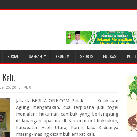
SOSIAL
DAERAH
EKONOMI
SPORTS
EDUKASI
POLIT
Kali.
er 25, 2016
0
Jakarta,BERITA-ONE.COM-Pihak Kejaksaan
Agung mengatakan, dua terpidana judi togel
menjalani hukuman cambuk yang berlangsung
di lapangan upacara di Kecamatan Lhoksukon,
Kabupaten Aceh Utara, Kamis lalu. Keduanya
masing-masing dicambuk empat kali.