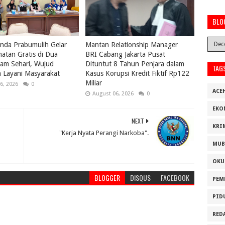
BLO
nda Prabumulih Gelar
Mantan Relationship Manager
atan Gratis di Dua
BRI Cabang Jakarta Pusat
lam Sehari, Wujud
Dituntut 8 Tahun Penjara dalam
TAG
 Layani Masyarakat
Kasus Korupsi Kredit Fiktif Rp122
Miliar
6, 2026
0
ACE
August 06, 2026
0
EKO
NEXT
KRI
"Kerja Nyata Perangi Narkoba".
MUB
OKU
BLOGGER
DISQUS
FACEBOOK
PEM
PID
RED