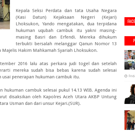
Kepala Seksi Perdata dan tata Usaha Negara
(Kasi Datun) Kejaksaan Negeri (Kejari)
FAC
Lhoksukon, Yando mengatakan, dua terpidana
hukuman uqubah cambuk itu yakni masing-
masing Basri dan Erfendi. Mereka dihukum
terbukti bersalah melanggar Qanun Nomor 13
leh Majelis Hakim Mahkamah Syariah Lhoksukon.
tember 2016 lalu atas perkara judi togel dan setelah
rarti mereka sudah bisa bebas karena sudah selesai
n usai penerapan hukuman cambuk itu.
Frid
n hukuman cambuk selesai pukul 14.13 WIB. Agenda ini
urut disaksikan oleh Kapolres Aceh Utara AKBP Untung
tara Usman dan dari unsur Kejari.(SUR).