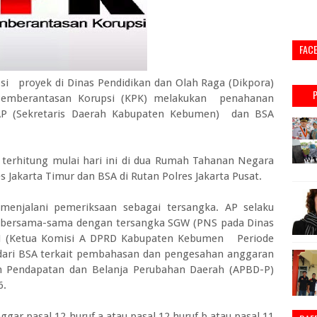
FAC
i proyek di Dinas Pendidikan dan Olah Raga (Dikpora)
Pemberantasan Korupsi (KPK) melakukan penahanan
AP (Sekretaris Daerah Kabupaten Kebumen) dan BSA
 terhitung mulai hari ini di dua Rumah Tahanan Negara
s Jakarta Timur dan BSA di Rutan Polres Jakarta Pusat.
menjalani pemeriksaan sebagai tersangka. AP selaku
 bersama-sama dengan tersangka SGW (PNS pada Dinas
H (Ketua Komisi A DPRD Kabupaten Kebumen Periode
 dari BSA terkait pembahasan dan pengesahan anggaran
n Pendapatan dan Belanja Perubahan Daerah (APBD-P)
6.
ar pasal 12 huruf a atau pasal 12 huruf b atau pasal 11