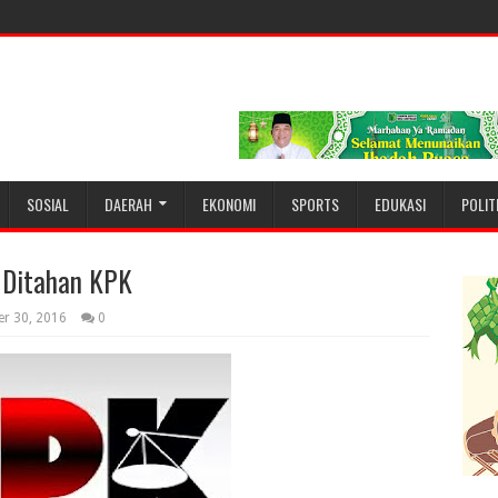
SOSIAL
DAERAH
EKONOMI
SPORTS
EDUKASI
POLIT
 Ditahan KPK
er 30, 2016
0