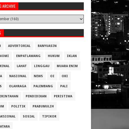
G ARCHIVE
S
H
ADVERTORIAL
BANYUASIN
NOMI
EMPATLAWANG
HUKUM
IKLAN
MINAL
LAHAT
LINGGAU
MUARA ENIM
A
NASIONAL
NEWS
OI
OKI
S
OLAHRAGA
PALEMBANG
PALI
ERINTAHAN
PENDIDIKAN
PERISTIWA
UM
POLITIK
PRABUMULIH
AKSIONAL
SOSIAL
TIPIKOR
ATARA