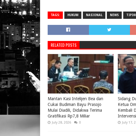
TAGS:
HUKUM
NASIONAL
NEWS
TIPIK
RELATED POSTS
Mantan Kasi Intelijen Bea dan
Sidang D
Cukai Budiman Bayu Prasojo
Ketua Om
Mulai Diadili, Didakwa Terima
Kembali D
Gratifikasi Rp7,8 Miliar
Intervens
July 28, 2026
0
July 17, 