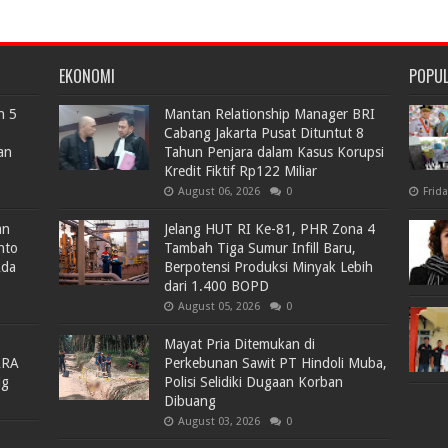
EKONOMI
POPU
n 5
Mantan Relationship Manager BRI
Cabang Jakarta Pusat Dituntut 8
an
Tahun Penjara dalam Kasus Korupsi
Kredit Fiktif Rp122 Miliar
August 06, 2026
0
Frid
an
Jelang HUT RI Ke-81, PHR Zona 4
nto
Tambah Tiga Sumur Infill Baru,
Ada
Berpotensi Produksi Minyak Lebih
dari 1.400 BOPD
August 05, 2026
0
Mayat Pria Ditemukan di
ARA
Perkebunan Sawit PT Hindoli Muba,
lg
Polisi Selidiki Dugaan Korban
Dibuang
August 03, 2026
0