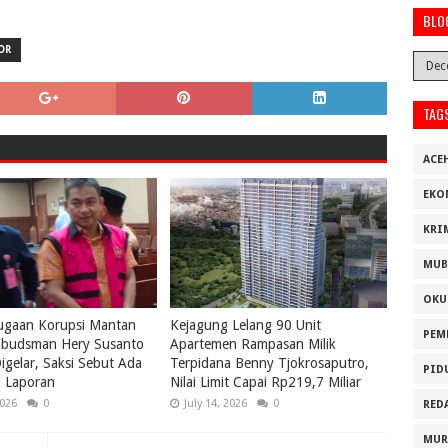
BLO
OR
TAG
ACE
EKO
KRI
MUB
OKU
ugaan Korupsi Mantan
Kejagung Lelang 90 Unit
PEM
budsman Hery Susanto
Apartemen Rampasan Milik
igelar, Saksi Sebut Ada
Terpidana Benny Tjokrosaputro,
PID
i Laporan
Nilai Limit Capai Rp219,7 Miliar
2026
0
July 14, 2026
0
RED
MUR