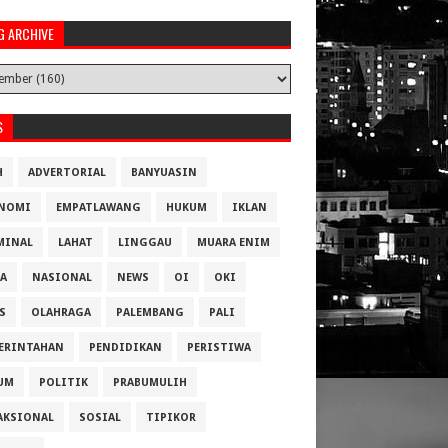
G ARCHIVE
S
H
ADVERTORIAL
BANYUASIN
NOMI
EMPATLAWANG
HUKUM
IKLAN
MINAL
LAHAT
LINGGAU
MUARA ENIM
A
NASIONAL
NEWS
OI
OKI
S
OLAHRAGA
PALEMBANG
PALI
ERINTAHAN
PENDIDIKAN
PERISTIWA
UM
POLITIK
PRABUMULIH
AKSIONAL
SOSIAL
TIPIKOR