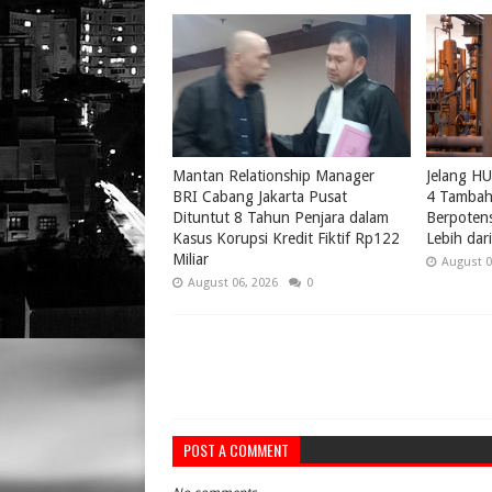
Mantan Relationship Manager
Jelang H
BRI Cabang Jakarta Pusat
4 Tambah 
Dituntut 8 Tahun Penjara dalam
Berpotens
Kasus Korupsi Kredit Fiktif Rp122
Lebih da
Miliar
August 0
August 06, 2026
0
POST A COMMENT