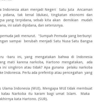
maka Indonesia akan menjadi Negeri Satu Juta Ancaman
 pidana, tak kenal Idukasi, tingkatan ekonomi dan
ngsa yang terpidana, sebab kita akan demikian mudah
na, ini salah dipidana, dan seterusnya.
 pemuda jadi menurut. "Sumpah Pemuda yang berbunyi
Jangan sampai berubah menjadi Satu Nusa Satu Bangsa
ru -baru ini, yang mengatakan bahwa di Indonesia
orang mati karena narkoba, Hartono mengatakan, ada
a ini singkron atau tidak? Apa gunana pelaku narkoba
e Indonesia. Perlu ada prefentip atau pencegahan yang
lis Ulama Indonesia (MUI). Mengapa MUI tidak membuat
g kalau Narkoba itu karam bagi umat Islam. Maka
khirnya kata Hartono. (SUR).