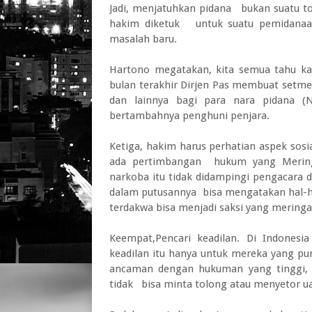
Jadi, menjatuhkan pidana bukan suatu to
hakim diketuk untuk suatu pemidanaa
masalah baru.
Hartono megatakan, kita semua tahu ka
bulan terakhir Dirjen Pas membuat setm
dan lainnya bagi para nara pidana (N
bertambahnya penghuni penjara.
Ketiga, hakim harus perhatian aspek sos
ada pertimbangan hukum yang Mering
narkoba itu tidak didampingi pengacara 
dalam putusannya bisa mengatakan hal-ha
terdakwa bisa menjadi saksi yang mering
Keempat,Pencari keadilan. Di Indonesi
keadilan itu hanya untuk mereka yang pun
ancaman dengan hukuman yang tinggi, k
tidak bisa minta tolong atau menyetor ua