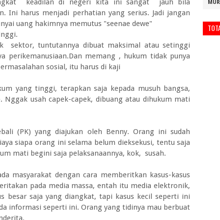
gkat keadilan di negeri kita ini sangat jauh bila
MUR
n. Ini harus menjadi perhatian yang serius. Jadi jangan
unyai uang hakimnya memutus "seenae dewe"
TOT
inggi.
ak sektor, tuntutannya dibuat maksimal atau setinggi
unya perikemanusiaan.Dan memang , hukum tidak punya
ermasalahan sosial, itu harus di kaji
kum yang tinggi, terapkan saja kepada musuh bangsa,
. Nggak usah capek-capek, dibuang atau dihukum mati
bali (PK) yang diajukan oleh Benny. Orang ini sudah
aya siapa orang ini selama belum dieksekusi, tentu saja
kum mati begini saja pelaksanaannya, kok, susah.
pada masyarakat dengan cara memberitkan kasus-kasus
eritakan pada media massa, entah itu media elektronik,
 besar saja yang diangkat, tapi kasus kecil seperti ini
da informasi seperti ini. Orang yang tidinya mau berbuat
nderita.