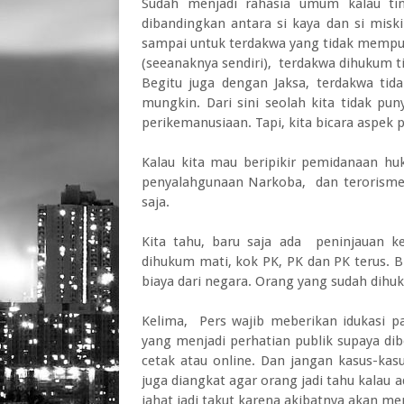
Sudah menjadi rahasia umum kalau tin
dibandingkan antara si kaya dan si miski
sampai untuk terdakwa yang tidak memp
(seeanaknya sendiri), terdakwa dihukum t
Begitu juga dengan Jaksa, terdakwa tid
mungkin. Dari sini seolah kita tidak p
perikemanusiaan. Tapi, kita bicara aspek p
Kalau kita mau beripikir pemidanaan hu
penyalahgunaan Narkoba, dan terorisme
saja.
Kita tahu, baru saja ada peninjauan ke
dihukum mati, kok PK, PK dan PK terus. Bi
biaya dari negara. Orang yang sudah dihu
Kelima, Pers wajib meberikan idukasi 
yang menjadi perhatian publik supaya dib
cetak atau online. Dan jangan kasus-kasus
juga diangkat agar orang jadi tahu kalau a
jahat jadi takut karena akibatnya akan me