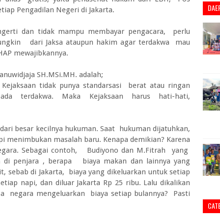
DAE
iap Pengadilan Negeri di Jakarta.
ngerti dan tidak mampu membayar pengacara, perlu
mungkin dari Jaksa ataupun hakim agar terdakwa mau
HAP mewajibkannya.
anuwidjaja SH.MSi.MH. adalah;
 Kejaksaan tidak punya standarsasi berat atau ringan
ada terdakwa. Maka Kejaksaan harus hati-hati,
dari besar kecilnya hukuman. Saat hukuman dijatuhkan,
pi menimbukan masalah baru. Kenapa demikian? Karena
ara. Sebagai contoh, Budiyono dan M.Fitrah yang
m di penjara , berapa biaya makan dan lainnya yang
it, sebab di Jakarta, biaya yang dikeluarkan untuk setiap
tiap napi, dan diluar Jakarta Rp 25 ribu. Lalu dikalikan
apa negara mengeluarkan biaya setiap bulannya? Pasti
CAT