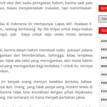
lok ukur dari suatu penegakan hukum, karena saat palu
BLO
an, bukan menyelesaikan masalah, tapi menimbukan
lau di Indonesia ini mempunyai Lapas 447. Keadaan 6
en, sedang berhutang Rp 300 milyar untuk biaya makan
TAG
api). Jadi biaya untuk napi selalu mines lantaran
ACE
ial, karena dalam hakim membuat suatu putusan pidana
EKO
ankan dan Memberatkan. Sehingga, kalau terdakwa
KRI
dan tidak ada saksi yang meringankan, dari mana hakim
l yang meringankan bagi terdakwa ? Untuk itu istrinya
MUB
ankan.
OKU
a ini banyak orang mencari keadilan berkata; bahwa
PEM
ya duit. Orang yang tidak punya uang /miskin selalu di
PID
arena tidak bisa koordinasi dengan pihak Kejaksaan,
ng. Hal semacam ini harus menjadi perhatian Jaksa.
RED