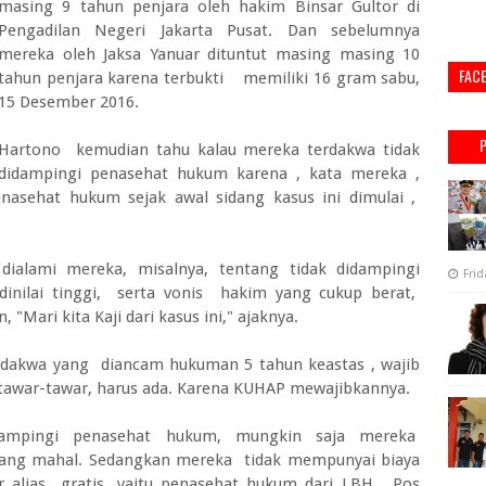
masing 9 tahun penjara oleh hakim Binsar Gultor di
Pengadilan Negeri Jakarta Pusat. Dan sebelumnya
mereka oleh Jaksa Yanuar dituntut masing masing 10
FAC
tahun penjara karena terbukti memiliki 16 gram sabu,
15 Desember 2016.
Hartono kemudian tahu kalau mereka terdakwa tidak
didampingi penasehat hukum karena , kata mereka ,
sehat hukum sejak awal sidang kasus ini dimulai ,
ialami mereka, misalnya, tentang tidak didampingi
Frid
dinilai tinggi, serta vonis hakim yang cukup berat,
Mari kita Kaji dari kasus ini," ajaknya.
rdakwa yang diancam hukuman 5 tahun keastas , wajib
tawar-tawar, harus ada. Karena KUHAP mewajibkannya.
ampingi penasehat hukum, mungkin saja mereka
yang mahal. Sedangkan mereka tidak mempunyai biaya
r alias gratis, yaitu penasehat hukum dari LBH, Pos