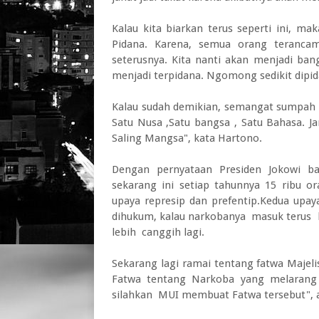
Kalau kita biarkan terus seperti ini, 
Pidana. Karena, semua orang terancam
seterusnya. Kita nanti akan menjadi ba
menjadi terpidana. Ngomong sedikit dipida
Kalau sudah demikian, semangat sumpah
Satu Nusa ,Satu bangsa , Satu Bahasa. 
Saling Mangsa", kata Hartono.
Dengan pernyataan Presiden Jokowi ba
sekarang ini setiap tahunnya 15 ribu 
upaya represip dan prefentip.Kedua upay
dihukum, kalau narkobanya masuk terus k
lebih canggih lagi.
Sekarang lagi ramai tentang fatwa Maje
Fatwa tentang Narkoba yang melaran
silahkan MUI membuat Fatwa tersebut", a