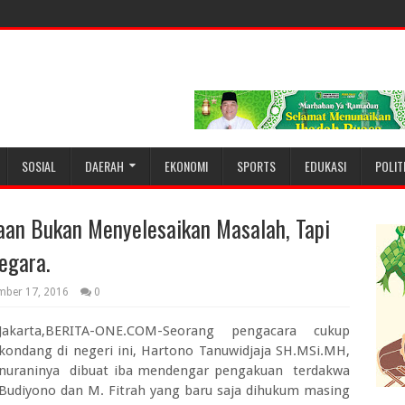
SOSIAL
DAERAH
EKONOMI
SPORTS
EDUKASI
POLIT
aan Bukan Menyelesaikan Masalah, Tapi
egara.
mber 17, 2016
0
Jakarta,BERITA-ONE.COM-Seorang pengacara cukup
kondang di negeri ini, Hartono Tanuwidjaja SH.MSi.MH,
nuraninya dibuat iba mendengar pengakuan terdakwa
Budiyono dan M. Fitrah yang baru saja dihukum masing