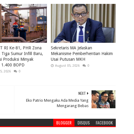
UT RI Ke-81, PHR Zona
Sekretaris MA Jelaskan
Tiga Sumur Infill Baru,
Mekanisme Pemberhentian Hakim
i Produksi Minyak
Usai Putusan MKH
ri 1.400 BOPD
August 05, 2026
0
5, 2026
0
NEXT
Eko Patrio Mengaku Ada Media Yang
Mengarang Bebas
BLOGGER
DISQUS
FACEBOOK