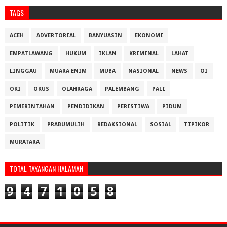
TAGS
ACEH
ADVERTORIAL
BANYUASIN
EKONOMI
EMPATLAWANG
HUKUM
IKLAN
KRIMINAL
LAHAT
LINGGAU
MUARA ENIM
MUBA
NASIONAL
NEWS
OI
OKI
OKUS
OLAHRAGA
PALEMBANG
PALI
PEMERINTAHAN
PENDIDIKAN
PERISTIWA
PIDUM
POLITIK
PRABUMULIH
REDAKSIONAL
SOSIAL
TIPIKOR
MURATARA
TOTAL TAYANGAN HALAMAN
9
4
7
1
0
5
8