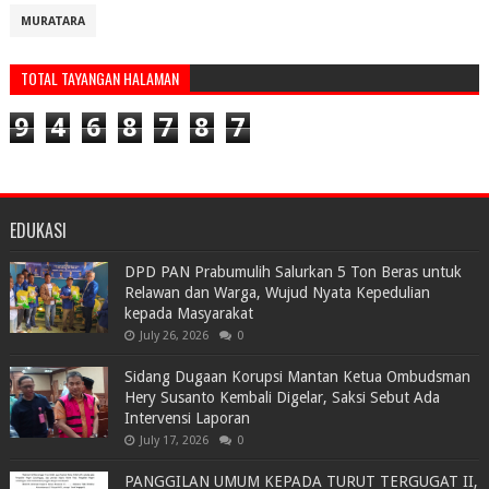
MURATARA
TOTAL TAYANGAN HALAMAN
9
4
6
8
7
8
7
EDUKASI
DPD PAN Prabumulih Salurkan 5 Ton Beras untuk
Relawan dan Warga, Wujud Nyata Kepedulian
kepada Masyarakat
July 26, 2026
0
Sidang Dugaan Korupsi Mantan Ketua Ombudsman
Hery Susanto Kembali Digelar, Saksi Sebut Ada
Intervensi Laporan
July 17, 2026
0
PANGGILAN UMUM KEPADA TURUT TERGUGAT II,