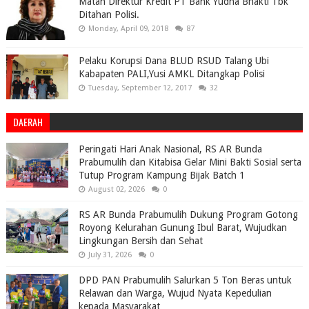
Matan Direktur Kredit PT Bank Yudha Bhakti Tbk
Ditahan Polisi.
Monday, April 09, 2018
87
Pelaku Korupsi Dana BLUD RSUD Talang Ubi
Kabapaten PALI,Yusi AMKL Ditangkap Polisi
Tuesday, September 12, 2017
32
DAERAH
Peringati Hari Anak Nasional, RS AR Bunda
Prabumulih dan Kitabisa Gelar Mini Bakti Sosial serta
Tutup Program Kampung Bijak Batch 1
August 02, 2026
0
RS AR Bunda Prabumulih Dukung Program Gotong
Royong Kelurahan Gunung Ibul Barat, Wujudkan
Lingkungan Bersih dan Sehat
July 31, 2026
0
DPD PAN Prabumulih Salurkan 5 Ton Beras untuk
Relawan dan Warga, Wujud Nyata Kepedulian
kepada Masyarakat