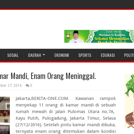
SOSIAL
DAERAH
EKONOMI
SPORTS
EDUKASI
POLIT
mar Mandi, Enam Orang Meninggal.
ber 27, 2016
0
Jakarta,BERITA-ONE.COM. Kawanan rampok
menyekap 11 orang di kamar mandi di sebuah
rumah mewah di Jalan Pulomas Utara no.7A,
Kayu Putih, Pulogadung, Jakarta Timur, Selasa
(27/12/2016). Setelah pintu kamar mandi dibuka,
ternyata enam orang ditemukan dalam kondisi