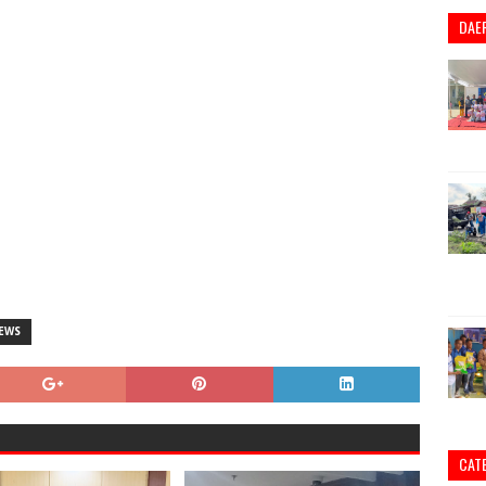
DAE
EWS
CAT