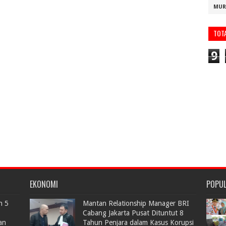
MUR
TOT
9
EKONOMI
POPU
n 5
Mantan Relationship Manager BRI
Cabang Jakarta Pusat Dituntut 8
an
Tahun Penjara dalam Kasus Korupsi