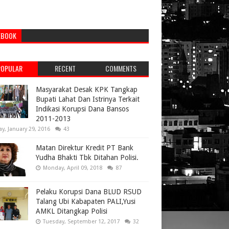
EBOOK
POPULAR
RECENT
COMMENTS
Masyarakat Desak KPK Tangkap
Bupati Lahat Dan Istrinya Terkait
Indikasi Korupsi Dana Bansos
2011-2013
ay, January 29, 2016
43
Matan Direktur Kredit PT Bank
Yudha Bhakti Tbk Ditahan Polisi.
Monday, April 09, 2018
87
Pelaku Korupsi Dana BLUD RSUD
Talang Ubi Kabapaten PALI,Yusi
AMKL Ditangkap Polisi
Tuesday, September 12, 2017
32