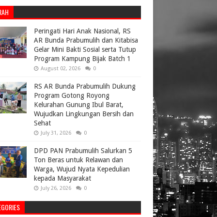
RAH
Peringati Hari Anak Nasional, RS
AR Bunda Prabumulih dan Kitabisa
Gelar Mini Bakti Sosial serta Tutup
Program Kampung Bijak Batch 1
August 02, 2026
0
RS AR Bunda Prabumulih Dukung
Program Gotong Royong
Kelurahan Gunung Ibul Barat,
Wujudkan Lingkungan Bersih dan
Sehat
July 31, 2026
0
DPD PAN Prabumulih Salurkan 5
Ton Beras untuk Relawan dan
Warga, Wujud Nyata Kepedulian
kepada Masyarakat
July 26, 2026
0
EGORIES