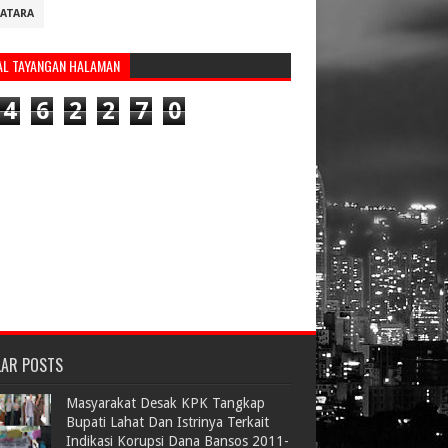
ATARA
AL TAYANGAN HALAMAN
4
6
2
2
7
0
LAR POSTS
Masyarakat Desak KPK Tangkap
Bupati Lahat Dan Istrinya Terkait
Indikasi Korupsi Dana Bansos 2011-