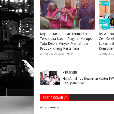
Kejari Jakarta Pusat Terima Enam
RS AR Bu
Tersangka Kasus Dugaan Korupsi
Cek Keseh
Tata Kelola Minyak Mentah dan
Lokasi da
Produk Kilang Pertamina
Komitmen
August 06, 2026
0
August 0
PREVIOUS
Heri Amalindo,Resmikan Kantor PW
Kabupaten PALI
POST A COMMENT
No comments