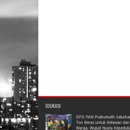
EDUKASI
DPD PAN Prabumulih Salurka
Ton Beras untuk Relawan dan
Warga, Wujud Nyata Kepeduli