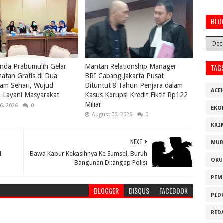
BLO
nda Prabumulih Gelar
Mantan Relationship Manager
TAG
atan Gratis di Dua
BRI Cabang Jakarta Pusat
lam Sehari, Wujud
Dituntut 8 Tahun Penjara dalam
ACE
 Layani Masyarakat
Kasus Korupsi Kredit Fiktif Rp122
Miliar
6, 2026
0
EKO
August 06, 2026
0
KRI
NEXT
MUB
I
Bawa Kabur Kekasihnya Ke Sumsel, Buruh
OKU
Bangunan Ditangap Polisi
PEM
BLOGGER
DISQUS
FACEBOOK
PID
RED