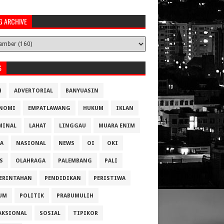
G ARCHIVE
S
H
ADVERTORIAL
BANYUASIN
NOMI
EMPATLAWANG
HUKUM
IKLAN
MINAL
LAHAT
LINGGAU
MUARA ENIM
A
NASIONAL
NEWS
OI
OKI
S
OLAHRAGA
PALEMBANG
PALI
ERINTAHAN
PENDIDIKAN
PERISTIWA
UM
POLITIK
PRABUMULIH
AKSIONAL
SOSIAL
TIPIKOR