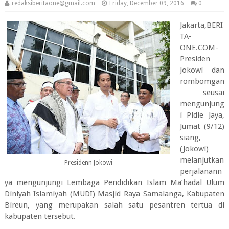
redaksiberitaone@gmail.com
Friday, December 09, 2016
0
Jakarta,BERI
TA-
ONE.COM-
Presiden
Jokowi dan
rombomgan
seusai
mengunjung
i Pidie Jaya,
Jumat (9/12)
siang,
(Jokowi)
melanjutkan
Presidenn Jokowi
perjalanann
ya mengunjungi Lembaga Pendidikan Islam Ma’hadal Ulum
Diniyah Islamiyah (MUDI) Masjid Raya Samalanga, Kabupaten
Bireun, yang merupakan salah satu pesantren tertua di
kabupaten tersebut.