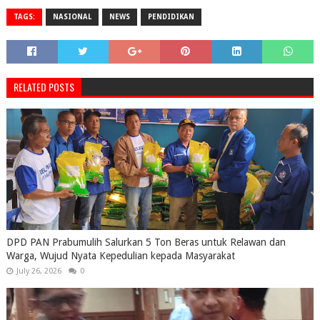
TAGS:
NASIONAL
NEWS
PENDIDIKAN
RELATED POSTS
DPD PAN Prabumulih Salurkan 5 Ton Beras untuk Relawan dan
Warga, Wujud Nyata Kepedulian kepada Masyarakat
July 26, 2026
0