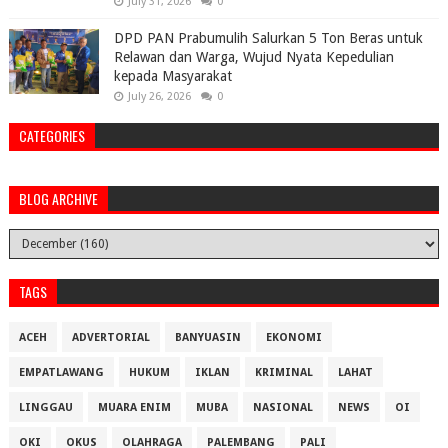
July 31, 2026
0
DPD PAN Prabumulih Salurkan 5 Ton Beras untuk
Relawan dan Warga, Wujud Nyata Kepedulian
kepada Masyarakat
July 26, 2026
0
CATEGORIES
BLOG ARCHIVE
TAGS
ACEH
ADVERTORIAL
BANYUASIN
EKONOMI
EMPATLAWANG
HUKUM
IKLAN
KRIMINAL
LAHAT
LINGGAU
MUARA ENIM
MUBA
NASIONAL
NEWS
OI
OKI
OKUS
OLAHRAGA
PALEMBANG
PALI