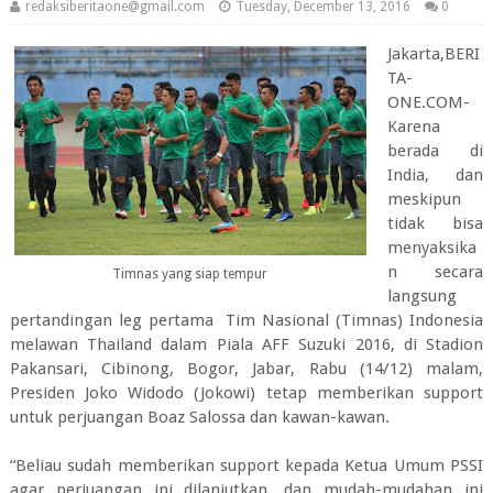
redaksiberitaone@gmail.com
Tuesday, December 13, 2016
0
Jakarta,BERI
TA-
ONE.COM-
Karena
berada di
India, dan
meskipun
tidak bisa
menyaksika
n secara
Timnas yang siap tempur
langsung
pertandingan leg pertama Tim Nasional (Timnas) Indonesia
melawan Thailand dalam Piala AFF Suzuki 2016, di Stadion
Pakansari, Cibinong, Bogor, Jabar, Rabu (14/12) malam,
Presiden Joko Widodo (Jokowi) tetap memberikan support
untuk perjuangan Boaz Salossa dan kawan-kawan.
“Beliau sudah memberikan support kepada Ketua Umum PSSI
agar perjuangan ini dilanjutkan, dan mudah-mudahan ini