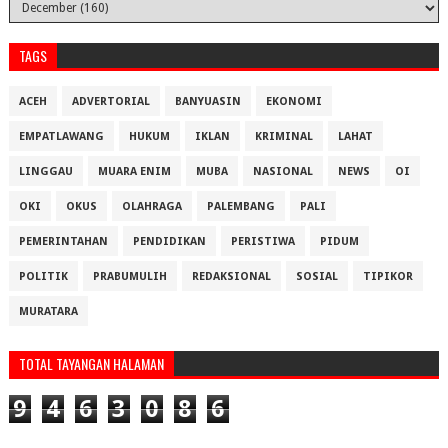
TAGS
ACEH
ADVERTORIAL
BANYUASIN
EKONOMI
EMPATLAWANG
HUKUM
IKLAN
KRIMINAL
LAHAT
LINGGAU
MUARA ENIM
MUBA
NASIONAL
NEWS
OI
OKI
OKUS
OLAHRAGA
PALEMBANG
PALI
PEMERINTAHAN
PENDIDIKAN
PERISTIWA
PIDUM
POLITIK
PRABUMULIH
REDAKSIONAL
SOSIAL
TIPIKOR
MURATARA
TOTAL TAYANGAN HALAMAN
9
4
6
3
0
8
6