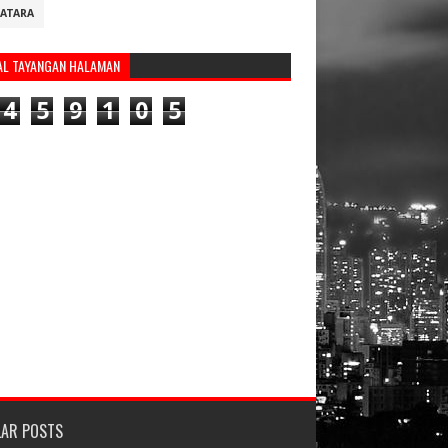
ATARA
AL TAYANGAN HALAMAN
4
5
9
1
0
5
LAR POSTS