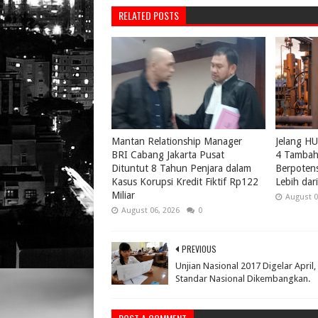
RELATED POSTS
Mantan Relationship Manager
Jelang H
BRI Cabang Jakarta Pusat
4 Tambah 
Dituntut 8 Tahun Penjara dalam
Berpotens
Kasus Korupsi Kredit Fiktif Rp122
Lebih da
Miliar
August 0
August 06, 2026
0
PREVIOUS
Unjian Nasional 2017 Digelar April,
Standar Nasional Dikembangkan.