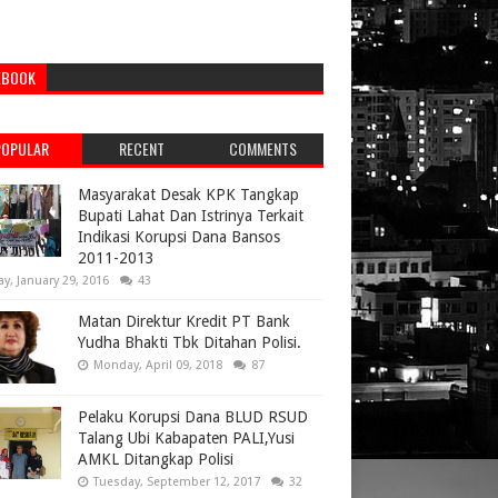
EBOOK
POPULAR
RECENT
COMMENTS
Masyarakat Desak KPK Tangkap
Bupati Lahat Dan Istrinya Terkait
Indikasi Korupsi Dana Bansos
2011-2013
ay, January 29, 2016
43
Matan Direktur Kredit PT Bank
Yudha Bhakti Tbk Ditahan Polisi.
Monday, April 09, 2018
87
Pelaku Korupsi Dana BLUD RSUD
Talang Ubi Kabapaten PALI,Yusi
AMKL Ditangkap Polisi
Tuesday, September 12, 2017
32