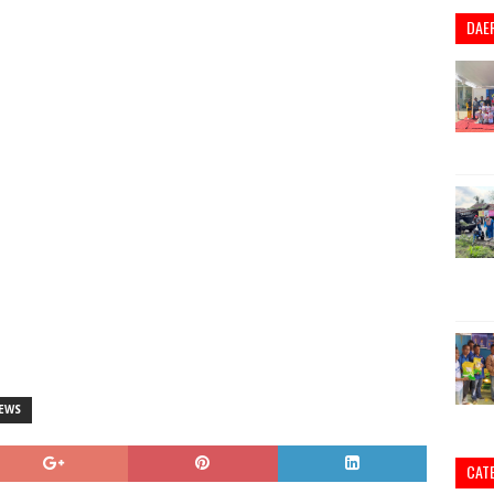
DAE
EWS
CAT