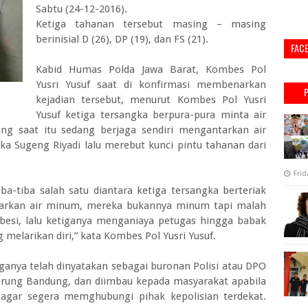
Sabtu (24-12-2016).
Ketiga tahanan tersebut masing – masing
berinisial D (26), DP (19), dan FS (21).
FAC
Kabid Humas Polda Jawa Barat, Kombes Pol
Yusri Yusuf saat di konfirmasi membenarkan
kejadian tersebut, menurut Kombes Pol Yusri
Yusuf ketiga tersangka berpura-pura minta air
ng saat itu sedang berjaga sendiri mengantarkan air
a Sugeng Riyadi lalu merebut kunci pintu tahanan dari
Frid
iba-tiba salah satu diantara ketiga tersangka berteriak
tarkan air minum, mereka bukannya minum tapi malah
i besi, lalu ketiganya menganiaya petugas hingga babak
g melarikan diri,” kata Kombes Pol Yusri Yusuf.
iganya telah dinyatakan sebagai buronan Polisi atau DPO
erung Bandung, dan diimbau kepada masyarakat apabila
agar segera memghubungi pihak kepolisian terdekat.