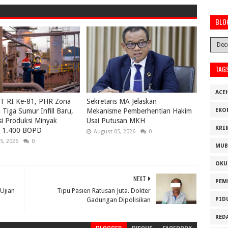
BLO
TAG
ACE
UT RI Ke-81, PHR Zona
Sekretaris MA Jelaskan
Tiga Sumur Infill Baru,
Mekanisme Pemberhentian Hakim
EKO
i Produksi Minyak
Usai Putusan MKH
KRI
ri 1.400 BOPD
August 05, 2026
0
5, 2026
0
MUB
OKU
NEXT
PEM
 Ujian
Tipu Pasien Ratusan Juta. Dokter
Gadungan Dipolisikan
PID
RED