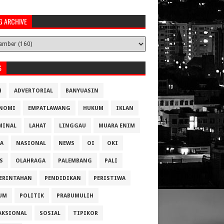
G ARCHIVE
S
H
ADVERTORIAL
BANYUASIN
NOMI
EMPATLAWANG
HUKUM
IKLAN
MINAL
LAHAT
LINGGAU
MUARA ENIM
A
NASIONAL
NEWS
OI
OKI
S
OLAHRAGA
PALEMBANG
PALI
ERINTAHAN
PENDIDIKAN
PERISTIWA
UM
POLITIK
PRABUMULIH
AKSIONAL
SOSIAL
TIPIKOR