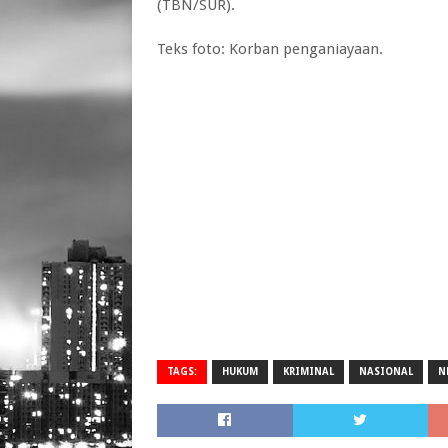
(TBN/SUR).
Teks foto: Korban penganiayaan.
TAGS:
HUKUM
KRIMINAL
NASIONAL
N