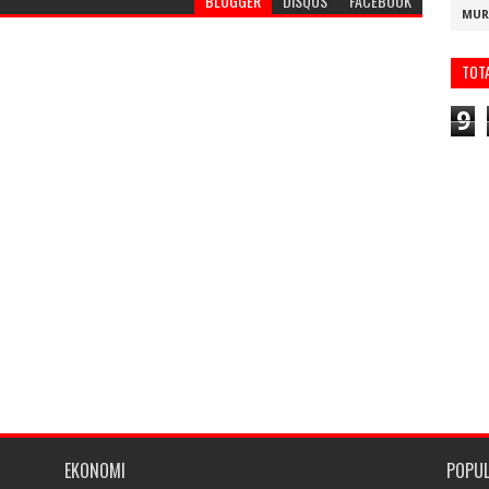
BLOGGER
DISQUS
FACEBOOK
MUR
TOT
9
EKONOMI
POPU