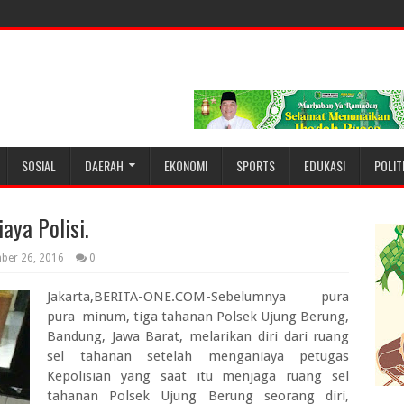
SOSIAL
DAERAH
EKONOMI
SPORTS
EDUKASI
POLIT
aya Polisi.
ber 26, 2016
0
Jakarta,BERITA-ONE.COM-Sebelumnya pura
pura minum, tiga tahanan Polsek Ujung Berung,
Bandung, Jawa Barat, melarikan diri dari ruang
sel tahanan setelah menganiaya petugas
Kepolisian yang saat itu menjaga ruang sel
tahanan Polsek Ujung Berung seorang diri,