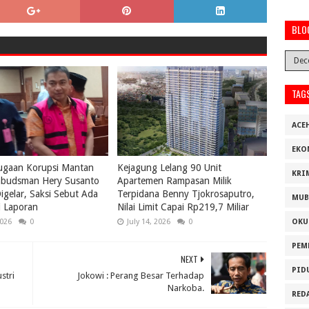
BLO
TAG
ACE
EKO
ugaan Korupsi Mantan
Kejagung Lelang 90 Unit
KRI
budsman Hery Susanto
Apartemen Rampasan Milik
igelar, Saksi Sebut Ada
Terpidana Benny Tjokrosaputro,
MUB
i Laporan
Nilai Limit Capai Rp219,7 Miliar
2026
0
July 14, 2026
0
OKU
PEM
NEXT
PID
stri
Jokowi : Perang Besar Terhadap
Narkoba.
RED