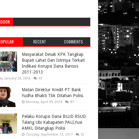
EBOOK
POPULAR
RECENT
COMMENTS
Masyarakat Desak KPK Tangkap
Bupati Lahat Dan Istrinya Terkait
Indikasi Korupsi Dana Bansos
2011-2013
ay, January 29, 2016
43
Matan Direktur Kredit PT Bank
Yudha Bhakti Tbk Ditahan Polisi.
Monday, April 09, 2018
87
Pelaku Korupsi Dana BLUD RSUD
Talang Ubi Kabapaten PALI,Yusi
AMKL Ditangkap Polisi
Tuesday, September 12, 2017
32