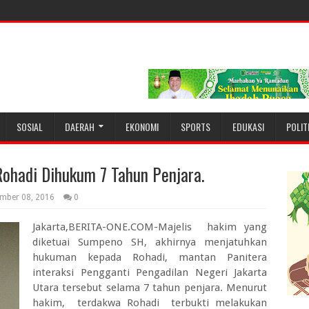
SOSIAL
DAERAH
EKONOMI
SPORTS
EDUKASI
POLIT
Rohadi Dihukum 7 Tahun Penjara.
mber 08, 2016
0
Jakarta,BERITA-ONE.COM-Majelis hakim yang
diketuai Sumpeno SH, akhirnya menjatuhkan
hukuman kepada Rohadi, mantan Panitera
interaksi Pengganti Pengadilan Negeri Jakarta
Utara tersebut selama 7 tahun penjara. Menurut
hakim, terdakwa Rohadi terbukti melakukan