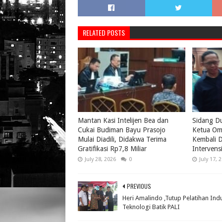
RELATED POSTS
Mantan Kasi Intelijen Bea dan
Sidang D
Cukai Budiman Bayu Prasojo
Ketua Om
Mulai Diadili, Didakwa Terima
Kembali D
Gratifikasi Rp7,8 Miliar
Intervens
July 28, 2026
0
July 17, 
PREVIOUS
Heri Amalindo ,Tutup Pelatihan Indu
Teknologi Batik PALI