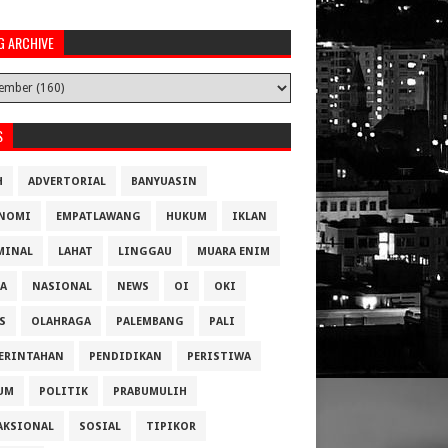
G ARCHIVE
S
H
ADVERTORIAL
BANYUASIN
NOMI
EMPATLAWANG
HUKUM
IKLAN
MINAL
LAHAT
LINGGAU
MUARA ENIM
A
NASIONAL
NEWS
OI
OKI
S
OLAHRAGA
PALEMBANG
PALI
ERINTAHAN
PENDIDIKAN
PERISTIWA
UM
POLITIK
PRABUMULIH
AKSIONAL
SOSIAL
TIPIKOR