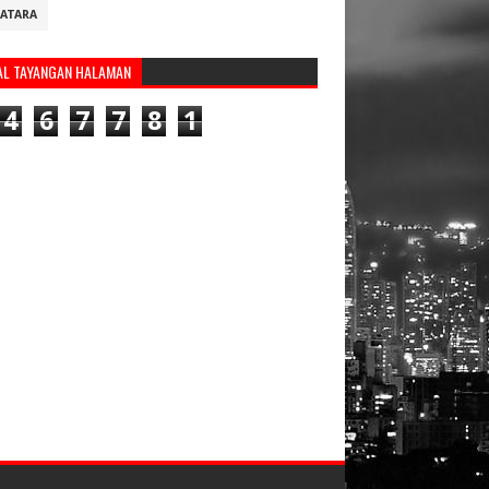
ATARA
AL TAYANGAN HALAMAN
4
6
7
7
8
1