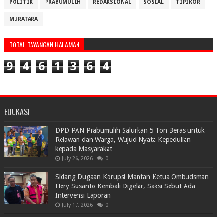
POLITIK
PRABUMULIH
REDAKSIONAL
SOSIAL
TIPIKOR
MURATARA
TOTAL TAYANGAN HALAMAN
9
4
6
1
3
6
4
EDUKASI
DPD PAN Prabumulih Salurkan 5 Ton Beras untuk
Relawan dan Warga, Wujud Nyata Kepedulian
kepada Masyarakat
July 26, 2026
0
Sidang Dugaan Korupsi Mantan Ketua Ombudsman
Hery Susanto Kembali Digelar, Saksi Sebut Ada
Intervensi Laporan
July 17, 2026
0