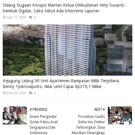
Sidang Dugaan Korupsi Mantan Ketua Ombudsman Hery Susanto
Kembali Digelar, Saksi Sebut Ada Intervensi Laporan
July 17, 2026
0
Kejagung Lelang 90 Unit Apartemen Rampasan Milik Terpidana
Benny Tjokrosaputro, Nilai Limit Capai Rp219,7 Miliar
July 14, 2026
0
PREVIOUS
NEXT
Enam Pengedar
Prostitusi Gadis
Dolar Palsu Asal
Belia Via Online
Singapura Dan
Terbongkar, Dua
Indonesia
Mucikari Ditangkap