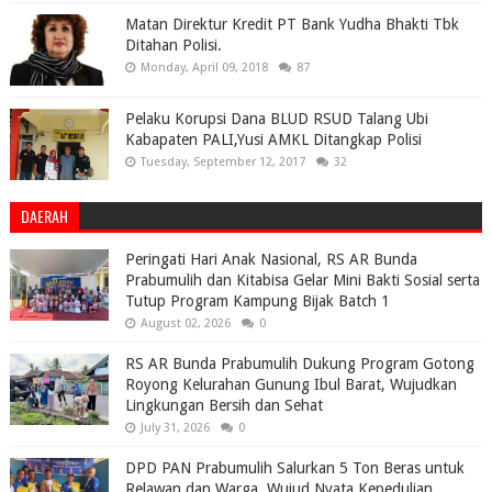
Matan Direktur Kredit PT Bank Yudha Bhakti Tbk
Ditahan Polisi.
Monday, April 09, 2018
87
Pelaku Korupsi Dana BLUD RSUD Talang Ubi
Kabapaten PALI,Yusi AMKL Ditangkap Polisi
Tuesday, September 12, 2017
32
DAERAH
Peringati Hari Anak Nasional, RS AR Bunda
Prabumulih dan Kitabisa Gelar Mini Bakti Sosial serta
Tutup Program Kampung Bijak Batch 1
August 02, 2026
0
RS AR Bunda Prabumulih Dukung Program Gotong
Royong Kelurahan Gunung Ibul Barat, Wujudkan
Lingkungan Bersih dan Sehat
July 31, 2026
0
DPD PAN Prabumulih Salurkan 5 Ton Beras untuk
Relawan dan Warga, Wujud Nyata Kepedulian