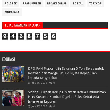
POLITIK
PRABUMULIH
REDAKSIONAL
SOSIAL
TIPIKOR
MURATARA
TOTAL TAYANGAN HALAMAN
9
4
6
8
7
5
6
EDUKASI
DPD PAN Prabumulih Salurkan 5 Ton Beras untuk
Relawan dan Warga, Wujud Nyata Kepedulian
kepada Masyarakat
July 26, 2026
0
Sidang Dugaan Korupsi Mantan Ketua Ombudsman
Hery Susanto Kembali Digelar, Saksi Sebut Ada
Intervensi Laporan
July 17, 2026
0