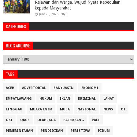
Relawan dan Warga, Wujud Nyata Kepedulian
kepada Masyarakat
July 26, 2026
0
CATEGORIES
BLOG ARCHIVE
TAGS
ACEH
ADVERTORIAL
BANYUASIN
EKONOMI
EMPATLAWANG
HUKUM
IKLAN
KRIMINAL
LAHAT
LINGGAU
MUARA ENIM
MUBA
NASIONAL
NEWS
OI
OKI
OKUS
OLAHRAGA
PALEMBANG
PALI
PEMERINTAHAN
PENDIDIKAN
PERISTIWA
PIDUM