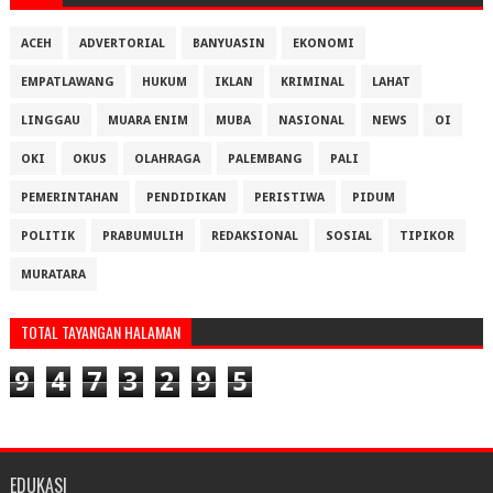
ACEH
ADVERTORIAL
BANYUASIN
EKONOMI
EMPATLAWANG
HUKUM
IKLAN
KRIMINAL
LAHAT
LINGGAU
MUARA ENIM
MUBA
NASIONAL
NEWS
OI
OKI
OKUS
OLAHRAGA
PALEMBANG
PALI
PEMERINTAHAN
PENDIDIKAN
PERISTIWA
PIDUM
POLITIK
PRABUMULIH
REDAKSIONAL
SOSIAL
TIPIKOR
MURATARA
TOTAL TAYANGAN HALAMAN
9
4
7
3
2
9
5
EDUKASI