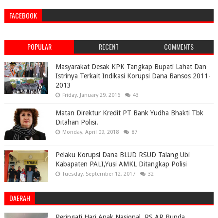
FACEBOOK
POPULAR
RECENT
COMMENTS
Masyarakat Desak KPK Tangkap Bupati Lahat Dan
Istrinya Terkait Indikasi Korupsi Dana Bansos 2011-
2013
Friday, January 29, 2016
43
Matan Direktur Kredit PT Bank Yudha Bhakti Tbk
Ditahan Polisi.
Monday, April 09, 2018
87
Pelaku Korupsi Dana BLUD RSUD Talang Ubi
Kabapaten PALI,Yusi AMKL Ditangkap Polisi
Tuesday, September 12, 2017
32
DAERAH
Peringati Hari Anak Nasional, RS AR Bunda