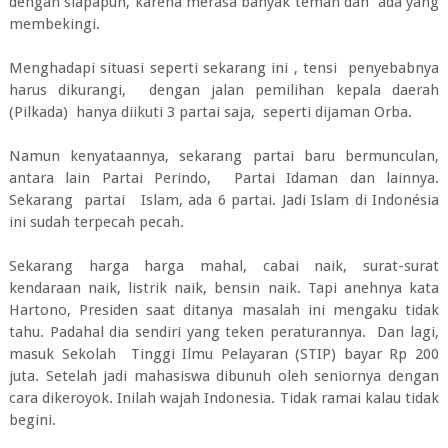
dengan siapapun, karena merasa banyak teman dan ada yang
membekingi.
Menghadapi situasi seperti sekarang ini , tensi penyebabnya
harus dikurangi, dengan jalan pemilihan kepala daerah
(Pilkada) hanya diikuti 3 partai saja, seperti dijaman Orba.
Namun kenyataannya, sekarang partai baru bermunculan,
antara lain Partai Perindo, Partai Idaman dan lainnya.
Sekarang partai Islam, ada 6 partai. Jadi Islam di Indonésia
ini sudah terpecah pecah.
Sekarang harga harga mahal, cabai naik, surat-surat
kendaraan naik, listrik naik, bensin naik. Tapi anehnya kata
Hartono, Presiden saat ditanya masalah ini mengaku tidak
tahu. Padahal dia sendiri yang teken peraturannya. Dan lagi,
masuk Sekolah Tinggi Ilmu Pelayaran (STIP) bayar Rp 200
juta. Setelah jadi mahasiswa dibunuh oleh seniornya dengan
cara dikeroyok. Inilah wajah Indonesia. Tidak ramai kalau tidak
begini.