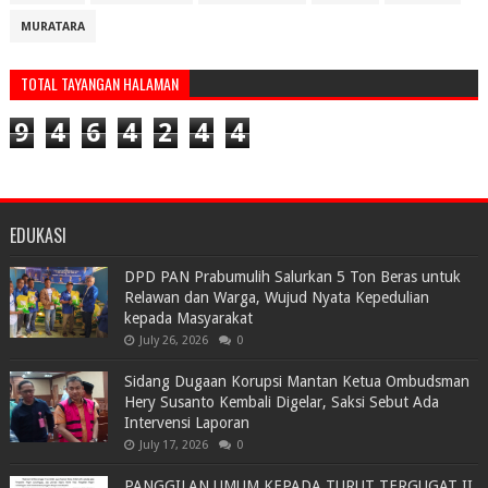
MURATARA
TOTAL TAYANGAN HALAMAN
9
4
6
4
2
4
4
EDUKASI
DPD PAN Prabumulih Salurkan 5 Ton Beras untuk
Relawan dan Warga, Wujud Nyata Kepedulian
kepada Masyarakat
July 26, 2026
0
Sidang Dugaan Korupsi Mantan Ketua Ombudsman
Hery Susanto Kembali Digelar, Saksi Sebut Ada
Intervensi Laporan
July 17, 2026
0
PANGGILAN UMUM KEPADA TURUT TERGUGAT II,