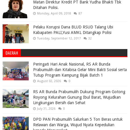
Matan Direktur Kredit PT Bank Yudha Bhakti Tbk
Ditahan Polisi.
Monday, April 09, 2018
87
Pelaku Korupsi Dana BLUD RSUD Talang Ubi
Kabapaten PALI,Yusi AMKL Ditangkap Polisi
Tuesday, September 12, 2017
32
DAERAH
Peringati Hari Anak Nasional, RS AR Bunda
Prabumulih dan Kitabisa Gelar Mini Bakti Sosial serta
Tutup Program Kampung Bijak Batch 1
August 02, 2026
0
RS AR Bunda Prabumulih Dukung Program Gotong
Royong Kelurahan Gunung Ibul Barat, Wujudkan
Lingkungan Bersih dan Sehat
July 31, 2026
0
DPD PAN Prabumulih Salurkan 5 Ton Beras untuk
Relawan dan Warga, Wujud Nyata Kepedulian