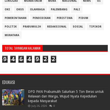
LINGGAU
MUARA ENIM
MUBA
NASIONAL
NEWS
OI
OKI
OKUS
OLAHRAGA
PALEMBANG
PALI
PEMERINTAHAN
PENDIDIKAN
PERISTIWA
PIDUM
POLITIK
PRABUMULIH
REDAKSIONAL
SOSIAL
TIPIKOR
MURATARA
TOTAL TAYANGAN HALAMAN
9
4
6
4
9
2
2
EDUKASI
DPD PAN Prabumulih Salurkan 5 Ton Beras untuk
Relawan dan Warga, Wujud Nyata Kepedulian
kepada Masyarakat
July 26, 2026
0