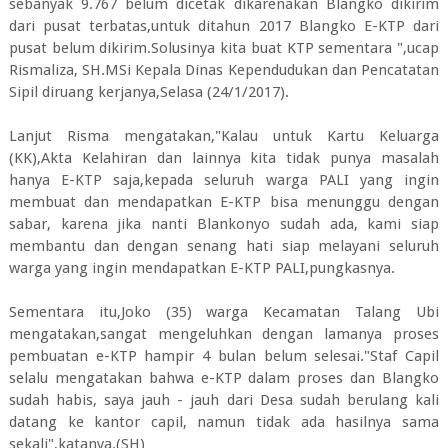
sebanyak 9.767 belum dicetak dikarenakan Blangko dikirim
dari pusat terbatas,untuk ditahun 2017 Blangko E-KTP dari
pusat belum dikirim.Solusinya kita buat KTP sementara ",ucap
Rismaliza, SH.MSi Kepala Dinas Kependudukan dan Pencatatan
Sipil diruang kerjanya,Selasa (24/1/2017).
Lanjut Risma mengatakan,"Kalau untuk Kartu Keluarga
(KK),Akta Kelahiran dan lainnya kita tidak punya masalah
hanya E-KTP saja,kepada seluruh warga PALI yang ingin
membuat dan mendapatkan E-KTP bisa menunggu dengan
sabar, karena jika nanti Blankonyo sudah ada, kami siap
membantu dan dengan senang hati siap melayani seluruh
warga yang ingin mendapatkan E-KTP PALI,pungkasnya.
Sementara itu,Joko (35) warga Kecamatan Talang Ubi
mengatakan,sangat mengeluhkan dengan lamanya proses
pembuatan e-KTP hampir 4 bulan belum selesai."Staf Capil
selalu mengatakan bahwa e-KTP dalam proses dan Blangko
sudah habis, saya jauh - jauh dari Desa sudah berulang kali
datang ke kantor capil, namun tidak ada hasilnya sama
sekali",katanya.(SH)