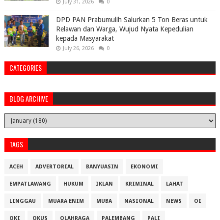
July 31, 2026
0
DPD PAN Prabumulih Salurkan 5 Ton Beras untuk
Relawan dan Warga, Wujud Nyata Kepedulian
kepada Masyarakat
July 26, 2026
0
CATEGORIES
BLOG ARCHIVE
TAGS
ACEH
ADVERTORIAL
BANYUASIN
EKONOMI
EMPATLAWANG
HUKUM
IKLAN
KRIMINAL
LAHAT
LINGGAU
MUARA ENIM
MUBA
NASIONAL
NEWS
OI
OKI
OKUS
OLAHRAGA
PALEMBANG
PALI