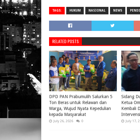
TAGS:
HUKUM
NASIONAL
NEWS
PEND
RELATED POSTS
DPD PAN Prabumulih Salurkan 5
Sidang D
Ton Beras untuk Relawan dan
Ketua Om
Warga, Wujud Nyata Kepedulian
Kembali D
kepada Masyarakat
Intervens
July 26, 2026
0
July 17, 