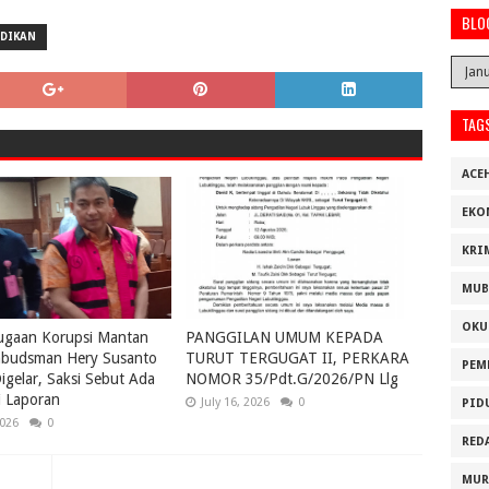
BLO
IDIKAN
TAG
ACE
EKO
KRI
MUB
OKU
ugaan Korupsi Mantan
PANGGILAN UMUM KEPADA
budsman Hery Susanto
TURUT TERGUGAT II, PERKARA
PEM
igelar, Saksi Sebut Ada
NOMOR 35/Pdt.G/2026/PN Llg
i Laporan
July 16, 2026
0
PID
2026
0
RED
MUR