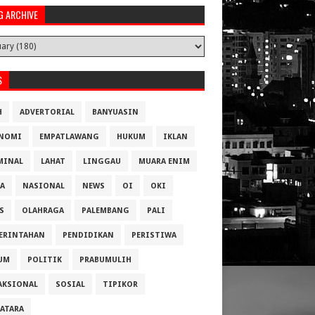
G ARCHIVE
S
H
ADVERTORIAL
BANYUASIN
NOMI
EMPATLAWANG
HUKUM
IKLAN
MINAL
LAHAT
LINGGAU
MUARA ENIM
A
NASIONAL
NEWS
OI
OKI
S
OLAHRAGA
PALEMBANG
PALI
ERINTAHAN
PENDIDIKAN
PERISTIWA
UM
POLITIK
PRABUMULIH
AKSIONAL
SOSIAL
TIPIKOR
ATARA