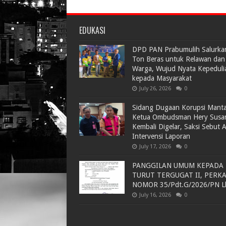
EDUKASI
DPD PAN Prabumulih Salurka
Ton Beras untuk Relawan dan
Warga, Wujud Nyata Kepeduli
kepada Masyarakat
July 26, 2026
0
Sidang Dugaan Korupsi Mant
Ketua Ombudsman Hery Susa
Kembali Digelar, Saksi Sebut 
Intervensi Laporan
July 17, 2026
0
PANGGILAN UMUM KEPADA
TURUT TERGUGAT II, PERK
NOMOR 35/Pdt.G/2026/PN L
July 16, 2026
0