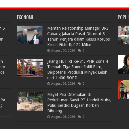
EKONOMI
POPU
n 5
Mantan Relationship Manager BRI
Cabang Jakarta Pusat Dituntut 8
an
Tahun Penjara dalam Kasus Korupsi
Kredit Fiktif Rp122 Miliar
August 06, 2026
0
an
Jelang HUT RI Ke-81, PHR Zona 4
nto
Tambah Tiga Sumur Infill Baru,
Ada
Berpotensi Produksi Minyak Lebih
dari 1.400 BOPD
August 05, 2026
0
Mayat Pria Ditemukan di
ARA
Perkebunan Sawit PT Hindoli Muba,
lg
Polisi Selidiki Dugaan Korban
Dibuang
August 03, 2026
0