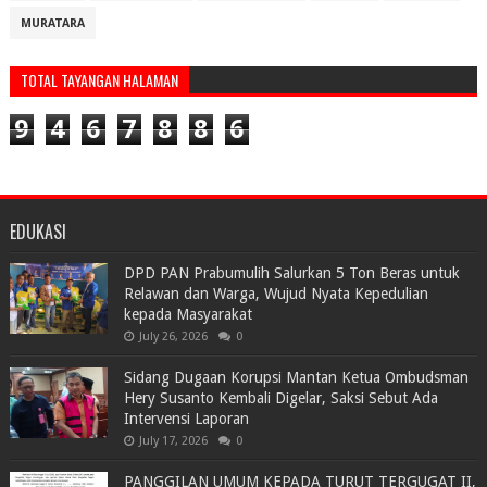
MURATARA
TOTAL TAYANGAN HALAMAN
9
4
6
7
8
8
6
EDUKASI
DPD PAN Prabumulih Salurkan 5 Ton Beras untuk
Relawan dan Warga, Wujud Nyata Kepedulian
kepada Masyarakat
July 26, 2026
0
Sidang Dugaan Korupsi Mantan Ketua Ombudsman
Hery Susanto Kembali Digelar, Saksi Sebut Ada
Intervensi Laporan
July 17, 2026
0
PANGGILAN UMUM KEPADA TURUT TERGUGAT II,