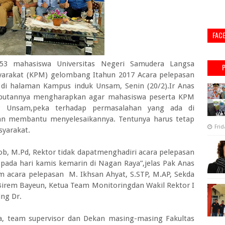
FAC
3 mahasiswa Universitas Negeri Samudera Langsa
yarakat (KPM) gelombang Itahun 2017 Acara pelepasan
di halaman Kampus induk Unsam, Senin (20/2).Ir Anas
butannya mengharapkan agar mahasiswa peserta KPM
r Unsam,peka terhadap permasalahan yang ada di
n membantu menyelesaikannya. Tentunya harus tetap
Frid
syarakat.
ob, M.Pd, Rektor tidak dapatmenghadiri acara pelepasan
 pada hari kamis kemarin di Nagan Raya”,jelas Pak Anas
 acara pelepasan M. Ikhsan Ahyat, S.STP, M.AP, Sekda
 Birem Bayeun, Ketua Team Monitoringdan Wakil Rektor I
ng Dr.
, team supervisor dan Dekan masing-masing Fakultas