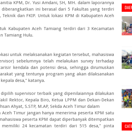
Panitia KPM, Dr. Yusi Amdani, SH, MH. dalam laporannya
DAE
erangkatkan ini berasal dari 5 Fakultas yang terdiri
, Teknik dan FKIP. Untuk lokasi KPM di Kabupaten Aceh
uk Kabupaten Aceh Tamiang terdiri dari 3 Kecamatan
an Tamiang Hulu.
lokasi untuk melaksanakan kegiatan tersebut, mahasiswa
visor) sebelumnya telah melakukan survey terhadap
risir kendala dan potensi desa, sehingga dirumuskan
arakat yang tentunya program yang akan dilaksanakan
kepala desa,” katanya.
pilih supervisor terbaik yang dipenilaiannya dilakukan
Wakil Rektor, Kepala Biro, Ketua LPPM dan Dekan-Dekan
khsan Ahyat, S.STP, M.AP, Sekda Aceh Timur dalam
n Aceh Timur jangan hanya menerima peserta KPM satu
 mahasiswa peserta KPM dapat diperbanyak ditempatkan
CAT
memiliki 24 kecamatan terdiri dari 515 desa,” pinta