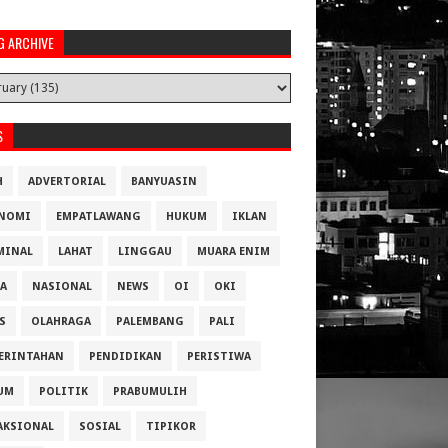
G ARCHIVE
S
H
ADVERTORIAL
BANYUASIN
NOMI
EMPATLAWANG
HUKUM
IKLAN
MINAL
LAHAT
LINGGAU
MUARA ENIM
A
NASIONAL
NEWS
OI
OKI
S
OLAHRAGA
PALEMBANG
PALI
ERINTAHAN
PENDIDIKAN
PERISTIWA
UM
POLITIK
PRABUMULIH
AKSIONAL
SOSIAL
TIPIKOR