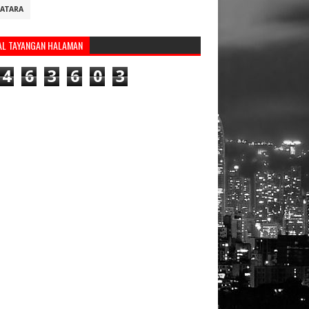
ATARA
AL TAYANGAN HALAMAN
4
6
3
6
0
3