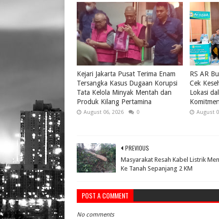
Kejari Jakarta Pusat Terima Enam
RS AR Bu
Tersangka Kasus Dugaan Korupsi
Cek Keseh
Tata Kelola Minyak Mentah dan
Lokasi da
Produk Kilang Pertamina
Komitmen
August 06, 2026
0
August 0
PREVIOUS
Masyarakat Resah Kabel Listrik Men
Ke Tanah Sepanjang 2 KM
POST A COMMENT
No comments