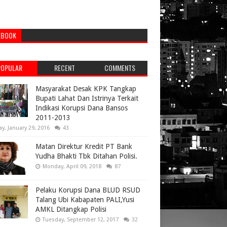
EBOOK
POPULAR
RECENT
COMMENTS
Masyarakat Desak KPK Tangkap
Bupati Lahat Dan Istrinya Terkait
Indikasi Korupsi Dana Bansos
2011-2013
ay, January 29, 2016
43
Matan Direktur Kredit PT Bank
Yudha Bhakti Tbk Ditahan Polisi.
Monday, April 09, 2018
87
Pelaku Korupsi Dana BLUD RSUD
Talang Ubi Kabapaten PALI,Yusi
AMKL Ditangkap Polisi
Tuesday, September 12, 2017
32