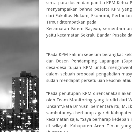
serta para dosen dan panitia KPM.Ketua 
menyampaikan bahwa peserta KPM yang dib
dari Fakultas Hukum, Ekonomi, Pertanian
Timur ditempatkan pada
Kecamatan Birem Bayeun, sementara unt
yaitu kecamatan Sekrak, Bandar Pusaka d
“Pada KPM kali ini sebelum berangkat ke
dan Dosen Pendamping Lapangan (Super
desa-desa tujuan KPM untuk menginventa
dalam sebuah proposal pengabdian masy
sudah mendapat persetujuan keuchik atau 
“Pada penutupan KPM direncanakan akan di
oleh Team Monitoring yang terdiri dari 
Unsam”,kata Dr Yusni Sementara itu, M. I
sambutannya berharap agar di Kabupate
kecamatan saja. “Saya berharap kedepan
di wilayah Kabupaten Aceh Timur yang 