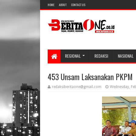
HOME
ABOUT
CONTACT US
REGIONAL
REDAKSI
NASIONAL
453 Unsam Laksanakan PKPM
redaksiberitaone@gmail.com
Wednesday, Feb