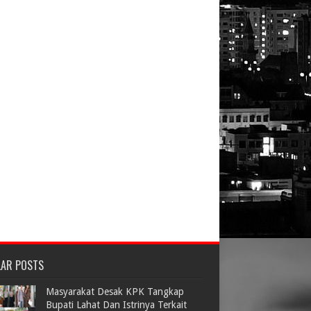
LAR POSTS
Masyarakat Desak KPK Tangkap
Bupati Lahat Dan Istrinya Terkait