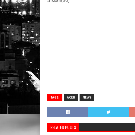
Ihksan(SU)
TAGS:
ACEH
NEWS
RELATED POSTS