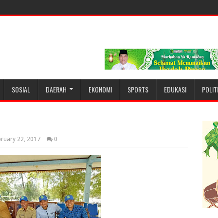
SOSIAL
DAERAH
EKONOMI
SPORTS
EDUKASI
POLIT
ruary 22, 2017
0