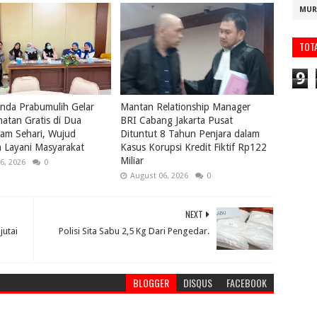
MUR
TOT
9
nda Prabumulih Gelar
Mantan Relationship Manager
atan Gratis di Dua
BRI Cabang Jakarta Pusat
lam Sehari, Wujud
Dituntut 8 Tahun Penjara dalam
 Layani Masyarakat
Kasus Korupsi Kredit Fiktif Rp122
Miliar
6, 2026
0
August 06, 2026
0
NEXT
jutai
Polisi Sita Sabu 2,5 Kg Dari Pengedar.
BLOGGER
DISQUS
FACEBOOK