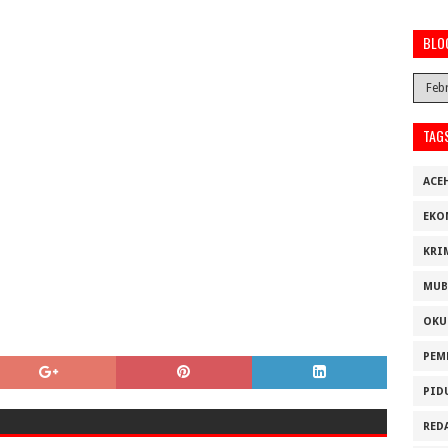
BLO
TAG
ACE
EKO
KRI
MUB
OKU
PEM
PID
RED