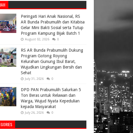
RAH
Peringati Hari Anak Nasional, RS
AR Bunda Prabumulih dan Kitabisa
Gelar Mini Bakti Sosial serta Tutup
Program Kampung Bijak Batch 1
August 02, 2026
0
RS AR Bunda Prabumulih Dukung
Program Gotong Royong
Kelurahan Gunung Ibul Barat,
Wujudkan Lingkungan Bersih dan
Sehat
July 31, 2026
0
DPD PAN Prabumulih Salurkan 5
Ton Beras untuk Relawan dan
Warga, Wujud Nyata Kepedulian
kepada Masyarakat
July 26, 2026
0
EGORIES