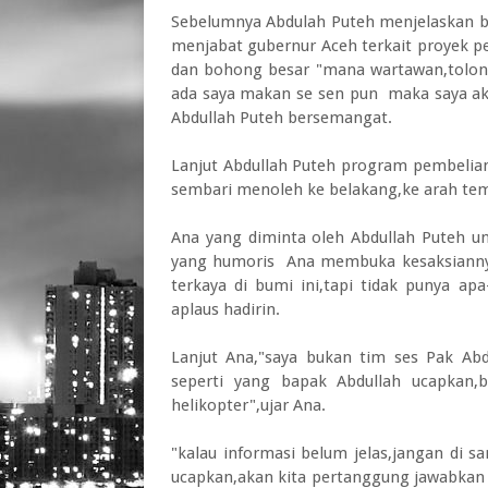
Sebelumnya Abdulah Puteh menjelaskan b
menjabat gubernur Aceh terkait proyek p
dan bohong besar "mana wartawan,tolong 
ada saya makan se sen pun maka saya akan
Abdullah Puteh bersemangat.
Lanjut Abdullah Puteh program pembelian
sembari menoleh ke belakang,ke arah tem
Ana yang diminta oleh Abdullah Puteh 
yang humoris Ana membuka kesaksianny
terkaya di bumi ini,tapi tidak punya ap
aplaus hadirin.
Lanjut Ana,"saya bukan tim ses Pak Ab
seperti yang bapak Abdullah ucapkan,b
helikopter",ujar Ana.
"kalau informasi belum jelas,jangan di 
ucapkan,akan kita pertanggung jawabkan