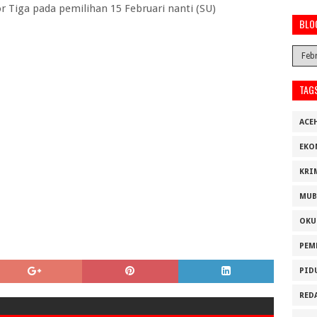
Tiga pada pemilihan 15 Februari nanti (SU)
BLO
TAG
ACE
EKO
KRI
MUB
OKU
PEM
PID
RED