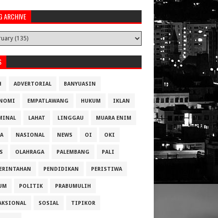
G ARCHIVE
S
H
ADVERTORIAL
BANYUASIN
NOMI
EMPATLAWANG
HUKUM
IKLAN
MINAL
LAHAT
LINGGAU
MUARA ENIM
A
NASIONAL
NEWS
OI
OKI
S
OLAHRAGA
PALEMBANG
PALI
ERINTAHAN
PENDIDIKAN
PERISTIWA
UM
POLITIK
PRABUMULIH
AKSIONAL
SOSIAL
TIPIKOR