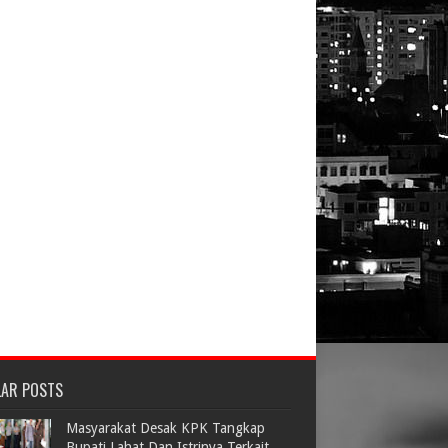
LAR POSTS
Masyarakat Desak KPK Tangkap
Bupati Lahat Dan Istrinya Terkait