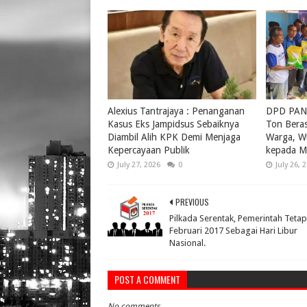
Alexius Tantrajaya : Penanganan
DPD PAN 
Kasus Eks Jampidsus Sebaiknya
Ton Bera
Diambil Alih KPK Demi Menjaga
Warga, W
Kepercayaan Publik
kepada M
July 27, 2026
0
July 26, 
PREVIOUS
Pilkada Serentak, Pemerintah Teta
Februari 2017 Sebagai Hari Libur
Nasional.
POST A COMMENT
No comments