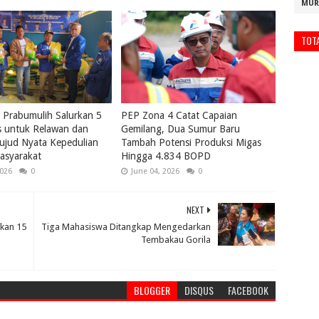
MUR
TOT
Prabumulih Salurkan 5
PEP Zona 4 Catat Capaian
s untuk Relawan dan
Gemilang, Dua Sumur Baru
ujud Nyata Kepedulian
Tambah Potensi Produksi Migas
asyarakat
Hingga 4.834 BOPD
2026
0
June 04, 2026
0
NEXT
pkan 15
Tiga Mahasiswa Ditangkap Mengedarkan
Tembakau Gorila
BLOGGER
DISQUS
FACEBOOK