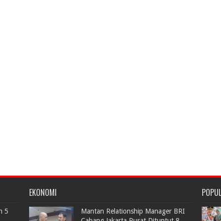
EKONOMI
POPU
n 5
Mantan Relationship Manager BRI
Cabang Jakarta Pusat Dituntut 8