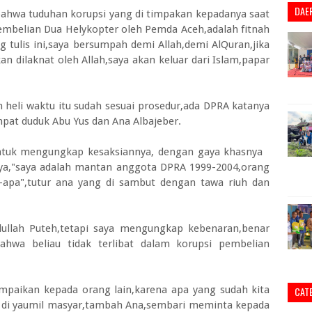
DAE
ahwa tuduhan korupsi yang di timpakan kepadanya saat
embelian Dua Helykopter oleh Pemda Aceh,adalah fitnah
tulis ini,saya bersumpah demi Allah,demi AlQuran,jika
 dilaknat oleh Allah,saya akan keluar dari Islam,papar
 heli waktu itu sudah sesuai prosedur,ada DPRA katanya
pat duduk Abu Yus dan Ana Albajeber.
untuk mengungkap kesaksiannya, dengan gaya khasnya
a,"saya adalah mantan anggota DPRA 1999-2004,orang
a-apa",tutur ana yang di sambut dengan tawa riuh dan
dullah Puteh,tetapi saya mengungkap kebenaran,benar
ahwa beliau tidak terlibat dalam korupsi pembelian
sampaikan kepada orang lain,karena apa yang sudah kita
CAT
 di yaumil masyar,tambah Ana,sembari meminta kepada