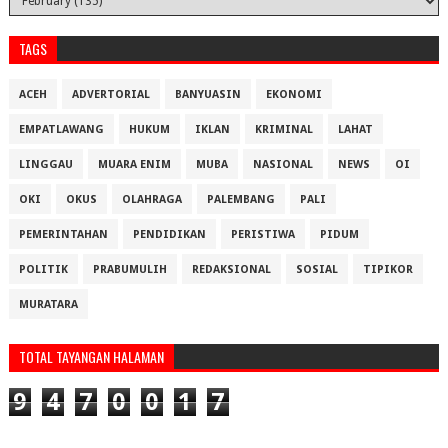
TAGS
ACEH
ADVERTORIAL
BANYUASIN
EKONOMI
EMPATLAWANG
HUKUM
IKLAN
KRIMINAL
LAHAT
LINGGAU
MUARA ENIM
MUBA
NASIONAL
NEWS
OI
OKI
OKUS
OLAHRAGA
PALEMBANG
PALI
PEMERINTAHAN
PENDIDIKAN
PERISTIWA
PIDUM
POLITIK
PRABUMULIH
REDAKSIONAL
SOSIAL
TIPIKOR
MURATARA
TOTAL TAYANGAN HALAMAN
9
4
7
0
0
1
7