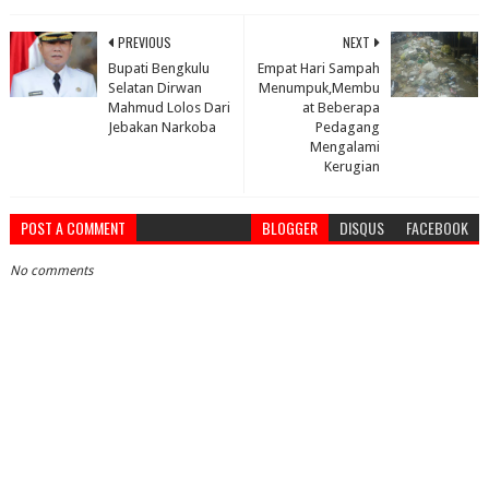
PREVIOUS
NEXT
Bupati Bengkulu
Empat Hari Sampah
Selatan Dirwan
Menumpuk,Membu
Mahmud Lolos Dari
at Beberapa
Jebakan Narkoba
Pedagang
Mengalami
Kerugian
POST A COMMENT
BLOGGER
DISQUS
FACEBOOK
No comments