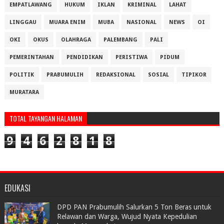
EMPATLAWANG
HUKUM
IKLAN
KRIMINAL
LAHAT
LINGGAU
MUARA ENIM
MUBA
NASIONAL
NEWS
OI
OKI
OKUS
OLAHRAGA
PALEMBANG
PALI
PEMERINTAHAN
PENDIDIKAN
PERISTIWA
PIDUM
POLITIK
PRABUMULIH
REDAKSIONAL
SOSIAL
TIPIKOR
MURATARA
TOTAL TAYANGAN HALAMAN
9
4
6
2
8
1
8
EDUKASI
DPD PAN Prabumulih Salurkan 5 Ton Beras untuk
Relawan dan Warga, Wujud Nyata Kepedulian