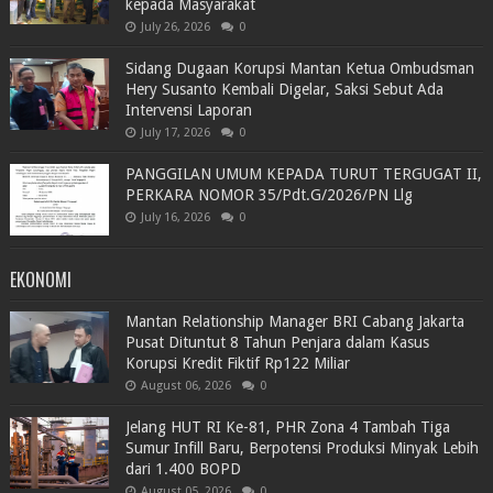
kepada Masyarakat
July 26, 2026
0
Sidang Dugaan Korupsi Mantan Ketua Ombudsman
Hery Susanto Kembali Digelar, Saksi Sebut Ada
Intervensi Laporan
July 17, 2026
0
PANGGILAN UMUM KEPADA TURUT TERGUGAT II,
PERKARA NOMOR 35/Pdt.G/2026/PN Llg
July 16, 2026
0
EKONOMI
Mantan Relationship Manager BRI Cabang Jakarta
Pusat Dituntut 8 Tahun Penjara dalam Kasus
Korupsi Kredit Fiktif Rp122 Miliar
August 06, 2026
0
Jelang HUT RI Ke-81, PHR Zona 4 Tambah Tiga
Sumur Infill Baru, Berpotensi Produksi Minyak Lebih
dari 1.400 BOPD
August 05, 2026
0