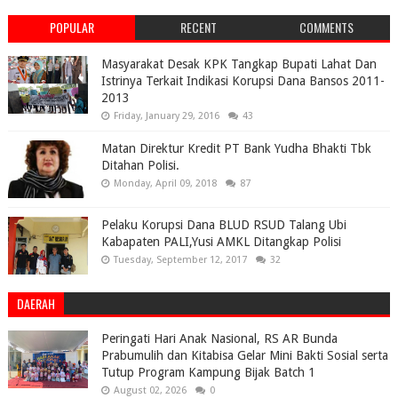
POPULAR
RECENT
COMMENTS
Masyarakat Desak KPK Tangkap Bupati Lahat Dan
Istrinya Terkait Indikasi Korupsi Dana Bansos 2011-
2013
Friday, January 29, 2016
43
Matan Direktur Kredit PT Bank Yudha Bhakti Tbk
Ditahan Polisi.
Monday, April 09, 2018
87
Pelaku Korupsi Dana BLUD RSUD Talang Ubi
Kabapaten PALI,Yusi AMKL Ditangkap Polisi
Tuesday, September 12, 2017
32
DAERAH
Peringati Hari Anak Nasional, RS AR Bunda
Prabumulih dan Kitabisa Gelar Mini Bakti Sosial serta
Tutup Program Kampung Bijak Batch 1
August 02, 2026
0