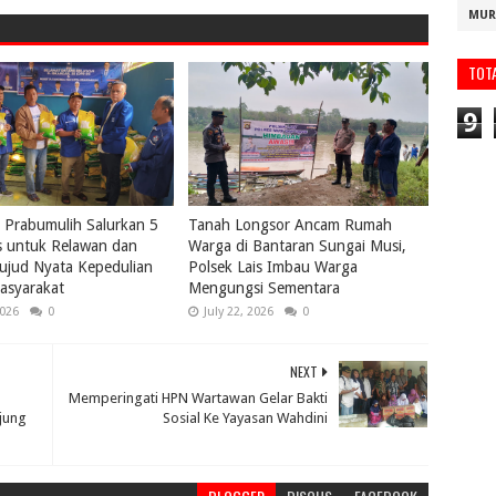
MUR
TOT
9
Prabumulih Salurkan 5
Tanah Longsor Ancam Rumah
s untuk Relawan dan
Warga di Bantaran Sungai Musi,
ujud Nyata Kepedulian
Polsek Lais Imbau Warga
asyarakat
Mengungsi Sementara
2026
0
July 22, 2026
0
NEXT
Memperingati HPN Wartawan Gelar Bakti
jung
Sosial Ke Yayasan Wahdini