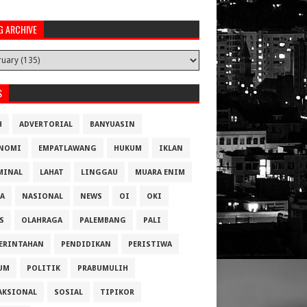
G ARCHIVE
S
H
ADVERTORIAL
BANYUASIN
NOMI
EMPATLAWANG
HUKUM
IKLAN
MINAL
LAHAT
LINGGAU
MUARA ENIM
A
NASIONAL
NEWS
OI
OKI
S
OLAHRAGA
PALEMBANG
PALI
ERINTAHAN
PENDIDIKAN
PERISTIWA
UM
POLITIK
PRABUMULIH
AKSIONAL
SOSIAL
TIPIKOR