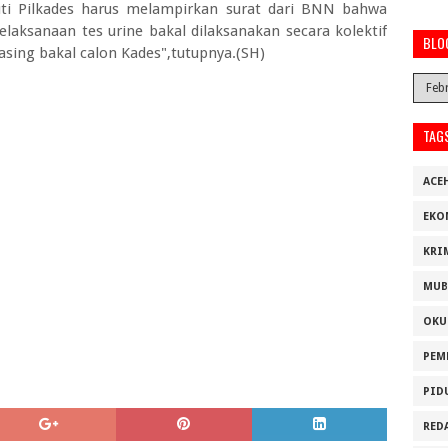
uti Pilkades harus melampirkan surat dari BNN bahwa
laksanaan tes urine bakal dilaksanakan secara kolektif
BLO
sing bakal calon Kades",tutupnya.(SH)
TAG
ACE
EKO
KRI
MUB
OKU
PEM
PID
RED