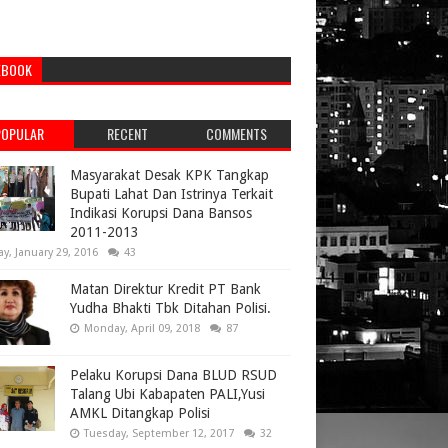
EBOOK
POPULAR
RECENT
COMMENTS
Masyarakat Desak KPK Tangkap
Bupati Lahat Dan Istrinya Terkait
Indikasi Korupsi Dana Bansos
2011-2013
ay, January 29, 2016
43
Matan Direktur Kredit PT Bank
Yudha Bhakti Tbk Ditahan Polisi.
Monday, April 09, 2018
87
Pelaku Korupsi Dana BLUD RSUD
Talang Ubi Kabapaten PALI,Yusi
AMKL Ditangkap Polisi
Tuesday, September 12, 2017
32