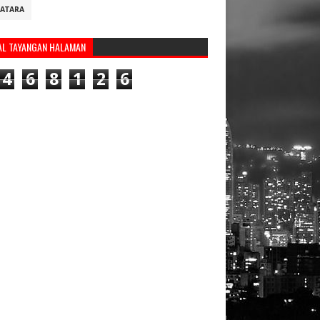
ATARA
AL TAYANGAN HALAMAN
4
6
8
1
2
6