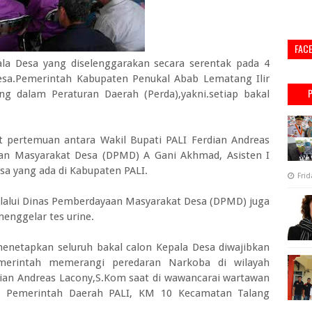
FAC
la Desa yang diselenggarakan secara serentak pada 4
Desa.Pemerintah Kabupaten Penukal Abab Lematang Ilir
ng dalam Peraturan Daerah (Perda),yakni.setiap bakal
t pertemuan antara Wakil Bupati PALI Ferdian Andreas
an Masyarakat Desa (DPMD) A Gani Akhmad, Asisten I
sa yang ada di Kabupaten PALI.
Frid
lalui Dinas Pemberdayaan Masyarakat Desa (DPMD) juga
enggelar tes urine.
menetapkan seluruh bakal calon Kepala Desa diwajibkan
emerintah memerangi peredaran Narkoba di wilayah
ian Andreas Lacony,S.Kom saat di wawancarai wartawan
pat Pemerintah Daerah PALI, KM 10 Kecamatan Talang