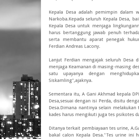
Kepala Desa adalah pemimpin dalam wil
Narkoba.Kepada seluruh Kepala Desa, ba
Kepala Desa untuk menjaga lingkungann
harus bertanggung jawab penuh terhadap
serta membantu aparat penegak huk
Ferdian Andreas Lacony.
Lanjut Ferdian mengajak seluruh Desa d
menjaga Keamanan di masing-masing desa
satu upayanya dengan menghidup
Siskamling",ajaknya.
Sementara itu, A Gani Akhmad kepala DP
Desa,sesuai dengan isi Perda, disitu deng
Desa.Dimana nantinya selain melakukan te
kades harus mengikuti juga tes psikotes da
Ditanya terkait pembiayaan tes urine, 
bakal calon Kepala Desa."Tes urine ini