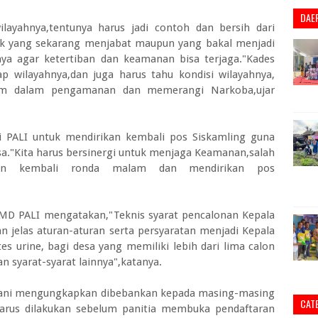
DAE
ayahnya,tentunya harus jadi contoh dan bersih dari
ik yang sekarang menjabat maupun yang bakal menjadi
ya agar ketertiban dan keamanan bisa terjaga."Kades
 wilayahnya,dan juga harus tahu kondisi wilayahnya,
um dalam pengamanan dan memerangi Narkoba,ujar
i PALI untuk mendirikan kembali pos Siskamling guna
."Kita harus bersinergi untuk menjaga Keamanan,salah
kan kembali ronda malam dan mendirikan pos
MD PALI mengatakan,"Teknis syarat pencalonan Kepala
an jelas aturan-aturan serta persyaratan menjadi Kepala
s urine, bagi desa yang memiliki lebih dari lima calon
n syarat-syarat lainnya",katanya.
A.Gani mengungkapkan dibebankan kepada masing-masing
CAT
 harus dilakukan sebelum panitia membuka pendaftaran