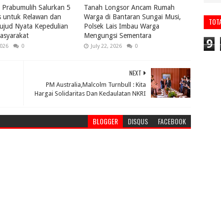
Prabumulih Salurkan 5
Tanah Longsor Ancam Rumah
s untuk Relawan dan
Warga di Bantaran Sungai Musi,
TOT
ujud Nyata Kepedulian
Polsek Lais Imbau Warga
asyarakat
Mengungsi Sementara
9
2026
0
July 22, 2026
0
NEXT
PM Australia,Malcolm Turnbull : Kita
Hargai Solidaritas Dan Kedaulatan NKRI
BLOGGER
DISQUS
FACEBOOK