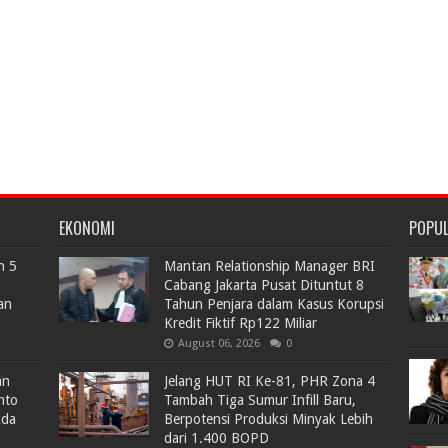
EKONOMI
POPU
n 5
Mantan Relationship Manager BRI
Cabang Jakarta Pusat Dituntut 8
an
Tahun Penjara dalam Kasus Korupsi
Kredit Fiktif Rp122 Miliar
August 06, 2026
0
an
Jelang HUT RI Ke-81, PHR Zona 4
nto
Tambah Tiga Sumur Infill Baru,
Ada
Berpotensi Produksi Minyak Lebih
dari 1.400 BOPD