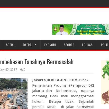
SOSIAL
DAERAH
EKONOMI
SPORTS
EDUKASI
POLIT
Pembebasan Tanahnya Bermasalah
uary 25, 2017
0
Jakarta,BERITA-ONE.COM
-Pihak
Pemerintah Propinsi (Pemprov) DKI
Jakarta dan Dirkonstrusi, rupanya
memang tidak mau menggormati
hukum. Betapa tidak. Sejumlah
pemilik tanah di jalan Fatmawati