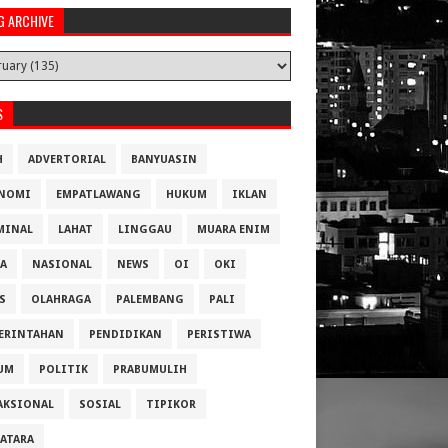
G ARCHIVE
S
H
ADVERTORIAL
BANYUASIN
NOMI
EMPATLAWANG
HUKUM
IKLAN
MINAL
LAHAT
LINGGAU
MUARA ENIM
A
NASIONAL
NEWS
OI
OKI
S
OLAHRAGA
PALEMBANG
PALI
ERINTAHAN
PENDIDIKAN
PERISTIWA
UM
POLITIK
PRABUMULIH
AKSIONAL
SOSIAL
TIPIKOR
ATARA