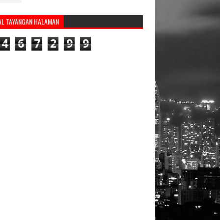
AL TAYANGAN HALAMAN
4
6
7
2
9
9