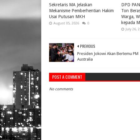
Sekretaris MA Jelaskan
DPD PAN 
Mekanisme Pemberhentian Hakim
Ton Bera
Usai Putusan MKH
Warga, W
kepada M
August 05, 2026
0
July 26, 
PREVIOUS
Presiden Jokowi Akan Bertemu PM
Australia
POST A COMMENT
No comments