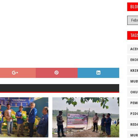
BLO
TAG
ACE
EKO
KRI
MUB
OKU
PEM
PID
RED
MUR