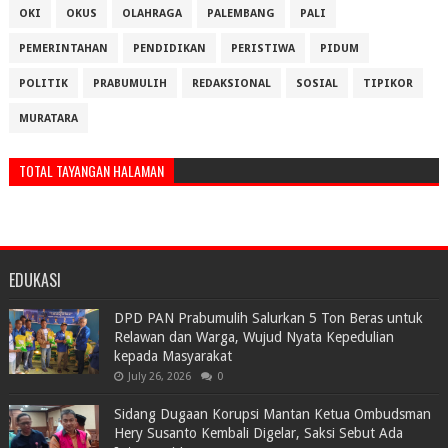
OKI
OKUS
OLAHRAGA
PALEMBANG
PALI
PEMERINTAHAN
PENDIDIKAN
PERISTIWA
PIDUM
POLITIK
PRABUMULIH
REDAKSIONAL
SOSIAL
TIPIKOR
MURATARA
TOTAL TAYANGAN HALAMAN
EDUKASI
DPD PAN Prabumulih Salurkan 5 Ton Beras untuk
Relawan dan Warga, Wujud Nyata Kepedulian
kepada Masyarakat
July 26, 2026
0
Sidang Dugaan Korupsi Mantan Ketua Ombudsman
Hery Susanto Kembali Digelar, Saksi Sebut Ada