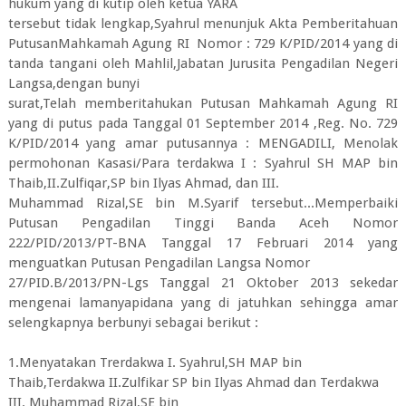
hukum yang di kutip oleh ketua YARA
tersebut tidak lengkap,Syahrul menunjuk Akta Pemberitahuan
PutusanMahkamah Agung RI Nomor : 729 K/PID/2014 yang di
tanda tangani oleh Mahlil,Jabatan Jurusita Pengadilan Negeri
Langsa,dengan bunyi
surat,Telah memberitahukan Putusan Mahkamah Agung RI
yang di putus pada Tanggal 01 September 2014 ,Reg. No. 729
K/PID/2014 yang amar putusannya : MENGADILI, Menolak
permohonan Kasasi/Para terdakwa I : Syahrul SH MAP bin
Thaib,II.Zulfiqar,SP bin Ilyas Ahmad, dan III.
Muhammad Rizal,SE bin M.Syarif tersebut...Memperbaiki
Putusan Pengadilan Tinggi Banda Aceh Nomor
222/PID/2013/PT-BNA Tanggal 17 Februari 2014 yang
menguatkan Putusan Pengadilan Langsa Nomor
27/PID.B/2013/PN-Lgs Tanggal 21 Oktober 2013 sekedar
mengenai lamanyapidana yang di jatuhkan sehingga amar
selengkapnya berbunyi sebagai berikut :
1.Menyatakan Trerdakwa I. Syahrul,SH MAP bin
Thaib,Terdakwa II.Zulfikar SP bin Ilyas Ahmad dan Terdakwa
III. Muhammad Rizal,SE bin