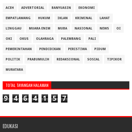
ACEH
ADVERTORIAL
BANYUASIN
EKONOMI
EMPATLAWANG
HUKUM
IKLAN
KRIMINAL
LAHAT
LINGGAU
MUARA ENIM
MUBA
NASIONAL
NEWS
OI
OKI
OKUS
OLAHRAGA
PALEMBANG
PALI
PEMERINTAHAN
PENDIDIKAN
PERISTIWA
PIDUM
POLITIK
PRABUMULIH
REDAKSIONAL
SOSIAL
TIPIKOR
MURATARA
TOTAL TAYANGAN HALAMAN
9
4
6
4
1
5
7
EDUKASI