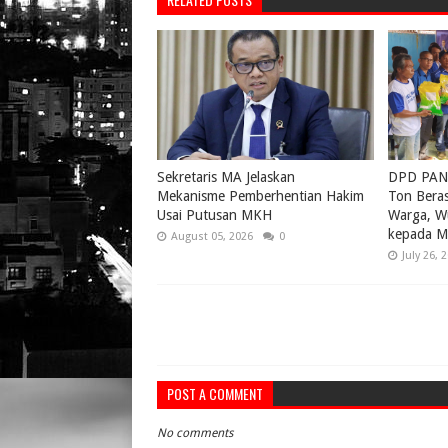
Sekretaris MA Jelaskan
DPD PAN 
Mekanisme Pemberhentian Hakim
Ton Bera
Usai Putusan MKH
Warga, W
kepada M
August 05, 2026
0
July 26, 
POST A COMMENT
No comments