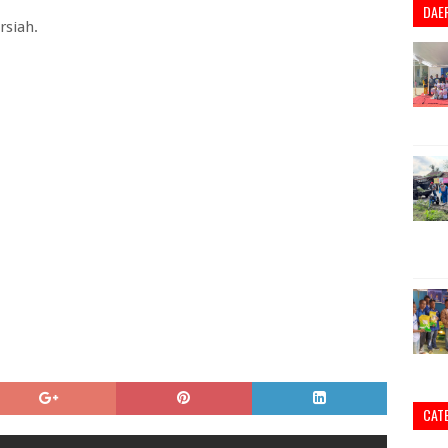
DAE
rsiah.
CAT