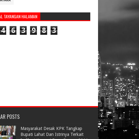
ATARA
AL TAYANGAN HALAMAN
4
6
3
9
8
3
LAR POSTS
Masyarakat Desak KPK Tangkap
Bupati Lahat Dan Istrinya Terkait