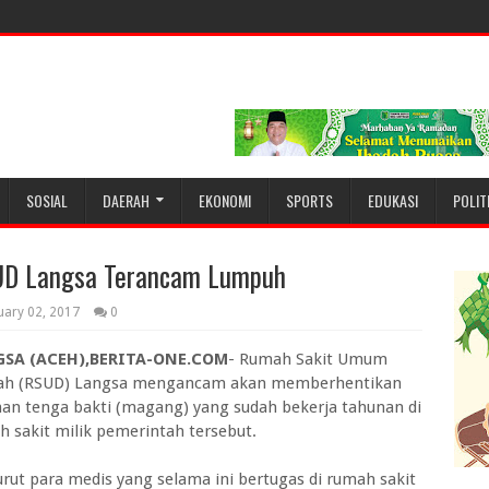
SOSIAL
DAERAH
EKONOMI
SPORTS
EDUKASI
POLIT
SUD Langsa Terancam Lumpuh
uary 02, 2017
0
SA (ACEH),BERITA-ONE.COM
- Rumah Sakit Umum
ah (RSUD) Langsa mengancam akan memberhentikan
han tenga bakti (magang) yang sudah bekerja tahunan di
 sakit milik pemerintah tersebut.
ut para medis yang selama ini bertugas di rumah sakit