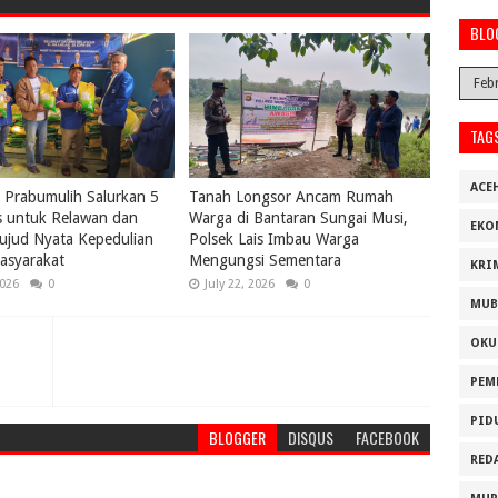
BLO
TAG
ACE
Prabumulih Salurkan 5
Tanah Longsor Ancam Rumah
s untuk Relawan dan
Warga di Bantaran Sungai Musi,
EKO
ujud Nyata Kepedulian
Polsek Lais Imbau Warga
asyarakat
Mengungsi Sementara
KRI
2026
0
July 22, 2026
0
MUB
OKU
PEM
PID
BLOGGER
DISQUS
FACEBOOK
RED