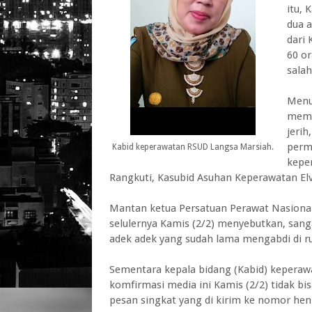
itu, 
dua 
dari 
60 or
salah
Menur
memb
jerih
permo
Kabid keperawatan RSUD Langsa Marsiah.
kepe
Rangkuti, Kasubid Asuhan Keperawatan Elvi
Mantan ketua Persatuan Perawat Nasional
selulernya Kamis (2/2) menyebutkan, san
adek adek yang sudah lama mengabdi di 
Sementara kepala bidang (Kabid) keperaw
komfirmasi media ini Kamis (2/2) tidak bis
pesan singkat yang di kirim ke nomor he