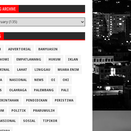
G ARCHIVE
S
H
ADVERTORIAL
BANYUASIN
NOMI
EMPATLAWANG
HUKUM
IKLAN
MINAL
LAHAT
LINGGAU
MUARA ENIM
A
NASIONAL
NEWS
OI
OKI
S
OLAHRAGA
PALEMBANG
PALI
ERINTAHAN
PENDIDIKAN
PERISTIWA
UM
POLITIK
PRABUMULIH
AKSIONAL
SOSIAL
TIPIKOR