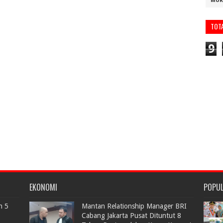
MUR
TOT
9
EKONOMI
POPU
n 5
Mantan Relationship Manager BRI
Cabang Jakarta Pusat Dituntut 8