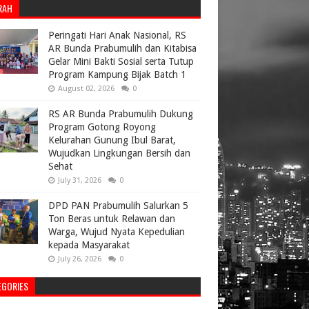
RAH
Peringati Hari Anak Nasional, RS
AR Bunda Prabumulih dan Kitabisa
Gelar Mini Bakti Sosial serta Tutup
Program Kampung Bijak Batch 1
August 02, 2026
0
RS AR Bunda Prabumulih Dukung
Program Gotong Royong
Kelurahan Gunung Ibul Barat,
Wujudkan Lingkungan Bersih dan
Sehat
July 31, 2026
0
DPD PAN Prabumulih Salurkan 5
Ton Beras untuk Relawan dan
Warga, Wujud Nyata Kepedulian
kepada Masyarakat
July 26, 2026
0
EGORIES