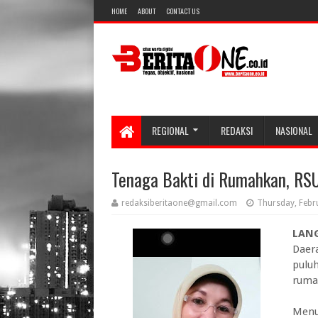
HOME
ABOUT
CONTACT US
REGIONAL
REDAKSI
NASIONAL
Tenaga Bakti di Rumahkan, R
redaksiberitaone@gmail.com
Thursday, Febr
LANG
Daer
pulu
rumah
Menur