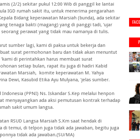
Kamis (2/2) sekitar pukul 12:00 Wib di panggil ke lantai
aula IGD rumah sakit itu, untuk menerima pengarahan
Kepala Bidang keperawatan Marsiah (bunda), ada sekitar
FAC
ang tenaga bakti (magang) yang di panggi tadi, 'ujar
 seorang perawat yang tidak mau namanya di tulis.
ut sumber lagi, kami di paksa untuk bekerja dan
uat surat permohonan baru dan tidak akan menuntut
, 'kami di perintahkan harus membuat surat
honan setiap bulan, rapat itu juga di hadiri Kabid
rawatan Marsiah, komite keperawatan M. Yahya
na Dewi, Kasubid Etika Ayu Mulyana, 'jelas sumber.
 Indonesia (PPNI) Ns. Iskandar S.Kep melalui henpon
gat menyayangkan ada aksi pemutusan kontrak terhadap
rumah sakit umum langsa.
atan RSUD Langsa Marsiah S.Km saat hendak di
a di temui, di telpon juga tidak ada jawaban, begitu juga
nponnya tidak ada jawaban.(SU/MA)