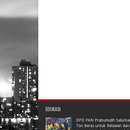
EDUKASI
DPD PAN Prabumulih Salurka
Ton Beras untuk Relawan dan