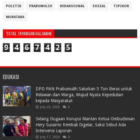
POLITIK
PRABUMULIH
REDAKSIONAL
SOSIAL
TIPIKOR
MURATARA
TOTAL TAYANGAN HALAMAN
9
4
6
7
4
2
5
EDUKASI
DPD PAN Prabumulih Salurkan 5 Ton Beras untuk
Relawan dan Warga, Wujud Nyata Kepedulian
kepada Masyarakat
July 26, 2026
0
Sidang Dugaan Korupsi Mantan Ketua Ombudsman
Hery Susanto Kembali Digelar, Saksi Sebut Ada
Intervensi Laporan
July 17, 2026
0