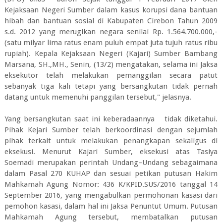
Kejaksaan Negeri Sumber dalam kasus korupsi dana bantuan
hibah dan bantuan sosial di Kabupaten Cirebon Tahun 2009
s.d. 2012 yang merugikan negara senilai Rp. 1.564.700.000,-
(satu milyar lima ratus enam puluh empat juta tujuh ratus ribu
rupiah). Kepala Kejaksaan Negeri (Kajari) Sumber Bambang
Marsana, SH.,MH., Senin, (13/2) mengatakan, selama ini Jaksa
eksekutor telah melakukan pemanggilan secara patut
sebanyak tiga kali tetapi yang bersangkutan tidak pernah
datang untuk memenuhi panggilan tersebut," jelasnya.
Yang bersangkutan saat ini keberadaannya tidak diketahui.
Pihak Kejari Sumber telah berkoordinasi dengan sejumlah
pihak terkait untuk melakukan penangkapan sekaligus di
eksekusi. Menurut Kajari Sumber, eksekusi atas Tasiya
Soemadi merupakan perintah Undang–Undang sebagaimana
dalam Pasal 270 KUHAP dan sesuai petikan putusan Hakim
Mahkamah Agung Nomor: 436 K/KPID.SUS/2016 tanggal 14
September 2016, yang mengabulkan permohonan kasasi dari
pemohon kasasi, dalam hal ini Jaksa Penuntut Umum. Putusan
Mahkamah Agung tersebut, membatalkan putusan