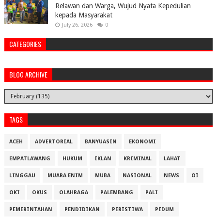
Relawan dan Warga, Wujud Nyata Kepedulian
kepada Masyarakat
July 26, 2026
0
CATEGORIES
BLOG ARCHIVE
TAGS
ACEH
ADVERTORIAL
BANYUASIN
EKONOMI
EMPATLAWANG
HUKUM
IKLAN
KRIMINAL
LAHAT
LINGGAU
MUARA ENIM
MUBA
NASIONAL
NEWS
OI
OKI
OKUS
OLAHRAGA
PALEMBANG
PALI
PEMERINTAHAN
PENDIDIKAN
PERISTIWA
PIDUM