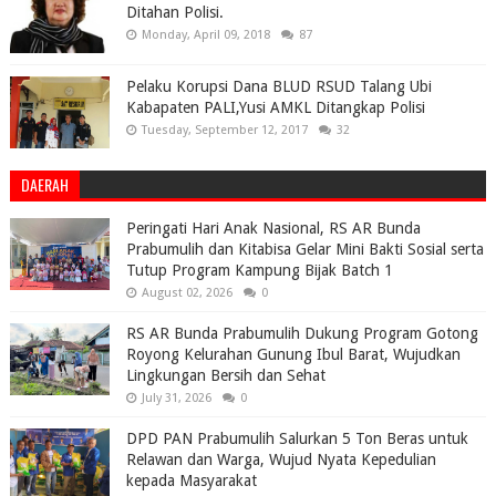
Ditahan Polisi.
Monday, April 09, 2018
87
Pelaku Korupsi Dana BLUD RSUD Talang Ubi
Kabapaten PALI,Yusi AMKL Ditangkap Polisi
Tuesday, September 12, 2017
32
DAERAH
Peringati Hari Anak Nasional, RS AR Bunda
Prabumulih dan Kitabisa Gelar Mini Bakti Sosial serta
Tutup Program Kampung Bijak Batch 1
August 02, 2026
0
RS AR Bunda Prabumulih Dukung Program Gotong
Royong Kelurahan Gunung Ibul Barat, Wujudkan
Lingkungan Bersih dan Sehat
July 31, 2026
0
DPD PAN Prabumulih Salurkan 5 Ton Beras untuk
Relawan dan Warga, Wujud Nyata Kepedulian
kepada Masyarakat