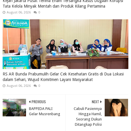
Kejari Jakarta Pusat Terima Enam Tersangka Kasus Dugaan Korupsi
Tata Kelola Minyak Mentah dan Produk Kilang Pertamina
August 06, 2026
0
RS AR Bunda Prabumulih Gelar Cek Kesehatan Gratis di Dua Lokasi
dalam Sehari, Wujud Komitmen Layani Masyarakat
August 06, 2026
0
PREVIOUS
NEXT
BAPPEDA PALI
Cabuli Pasiennya
Gelar Musrenbang
Hingga Hamil,
Seorang Dukun
Ditangkap Polisi