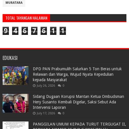
MURATARA
TOTAL TAYANGAN HALAMAN
9
4
6
7
6
1
1
EDUKASI
DPD PAN Prabumulih Salurkan 5 Ton Beras untuk
Relawan dan Warga, Wujud Nyata Kepedulian
kepada Masyarakat
July 26, 2026
0
Sidang Dugaan Korupsi Mantan Ketua Ombudsman
Hery Susanto Kembali Digelar, Saksi Sebut Ada
Intervensi Laporan
July 17, 2026
0
PANGGILAN UMUM KEPADA TURUT TERGUGAT II,