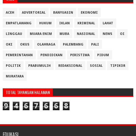
ACEH
ADVERTORIAL
BANYUASIN
EKONOMI
EMPATLAWANG
HUKUM
IKLAN
KRIMINAL
LAHAT
LINGGAU
MUARA ENIM
MUBA
NASIONAL
NEWS
OI
OKI
OKUS
OLAHRAGA
PALEMBANG
PALI
PEMERINTAHAN
PENDIDIKAN
PERISTIWA
PIDUM
POLITIK
PRABUMULIH
REDAKSIONAL
SOSIAL
TIPIKOR
MURATARA
TOTAL TAYANGAN HALAMAN
9
4
6
7
6
6
8
EDUKASI