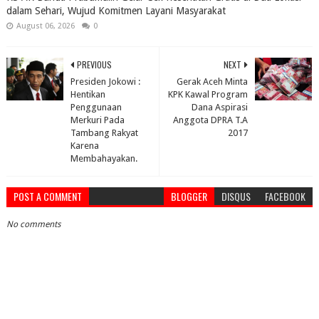
dalam Sehari, Wujud Komitmen Layani Masyarakat
August 06, 2026
0
PREVIOUS
NEXT
Presiden Jokowi :
Gerak Aceh Minta
Hentikan
KPK Kawal Program
Penggunaan
Dana Aspirasi
Merkuri Pada
Anggota DPRA T.A
Tambang Rakyat
2017
Karena
Membahayakan.
POST A COMMENT
BLOGGER
DISQUS
FACEBOOK
No comments