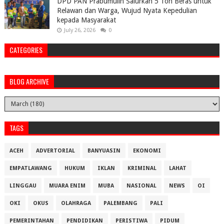
DPD PAN Prabumulih Salurkan 5 Ton Beras untuk
Relawan dan Warga, Wujud Nyata Kepedulian
kepada Masyarakat
July 26, 2026
0
CATEGORIES
BLOG ARCHIVE
TAGS
ACEH
ADVERTORIAL
BANYUASIN
EKONOMI
EMPATLAWANG
HUKUM
IKLAN
KRIMINAL
LAHAT
LINGGAU
MUARA ENIM
MUBA
NASIONAL
NEWS
OI
OKI
OKUS
OLAHRAGA
PALEMBANG
PALI
PEMERINTAHAN
PENDIDIKAN
PERISTIWA
PIDUM