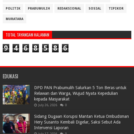
POLITIK
PRABUMULIH
REDAKSIONAL
SOSIAL
TIPIKOR
MURATARA
TOTAL TAYANGAN HALAMAN
9
4
6
8
5
8
6
EDUKASI
DPD PAN Prabumulih Salurkan 5 Ton Beras untuk
Relawan dan Warga, Wujud Nyata Kepedulian
kepada Masyarakat
July 26, 2026
0
Sidang Dugaan Korupsi Mantan Ketua Ombudsman
Hery Susanto Kembali Digelar, Saksi Sebut Ada
Intervensi Laporan
July 17, 2026
0