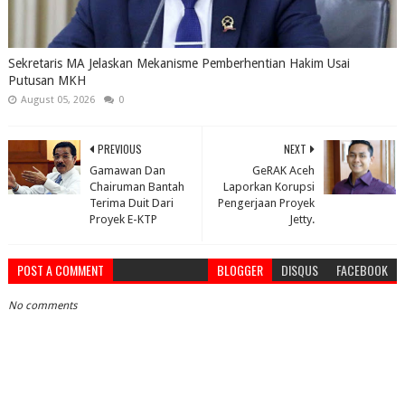
Sekretaris MA Jelaskan Mekanisme Pemberhentian Hakim Usai
Putusan MKH
August 05, 2026
0
PREVIOUS
NEXT
Gamawan Dan
GeRAK Aceh
Chairuman Bantah
Laporkan Korupsi
Terima Duit Dari
Pengerjaan Proyek
Proyek E-KTP
Jetty.
POST A COMMENT
BLOGGER
DISQUS
FACEBOOK
No comments