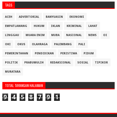
TAGS
ACEH
ADVERTORIAL
BANYUASIN
EKONOMI
EMPATLAWANG
HUKUM
IKLAN
KRIMINAL
LAHAT
LINGGAU
MUARA ENIM
MUBA
NASIONAL
NEWS
OI
OKI
OKUS
OLAHRAGA
PALEMBANG
PALI
PEMERINTAHAN
PENDIDIKAN
PERISTIWA
PIDUM
POLITIK
PRABUMULIH
REDAKSIONAL
SOSIAL
TIPIKOR
MURATARA
TOTAL TAYANGAN HALAMAN
9
4
5
8
7
9
1